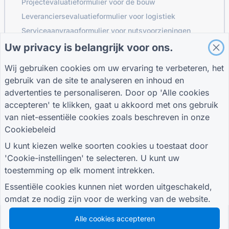
Projectevaluatieformulier voor de bouw
Leveranciersevaluatieformulier voor logistiek
Serviceaanvraagformulier voor nutsvoorzieningen
Klantbetrokkenheidsformulier
Uw privacy is belangrijk voor ons.
Wij gebruiken cookies om uw ervaring te verbeteren, het
gebruik van de site te analyseren en inhoud en
GIDSEN
BEDRIJF
VOORWAARDEN
advertenties te personaliseren. Door op 'Alle cookies
Helpcentrum
Over ons
Voorwaarden
accepteren' te klikken, gaat u akkoord met ons gebruik
Bloggen
Neem contact met
Privacybeleid
van niet-essentiële cookies zoals beschreven in onze
TIGER FORM Gids
ons op
Cookie-instellingen
Cookiebeleid
SLUIT JE AAN BIJ DE GEMEENSCHAP
U kunt kiezen welke soorten cookies u toestaat door
'Cookie-instellingen' te selecteren. U kunt uw
toestemming op elk moment intrekken.
Essentiële cookies kunnen niet worden uitgeschakeld,
omdat ze nodig zijn voor de werking van de website.
© 2026 QR Form Generator. All rights reserved.
Alle cookies accepteren