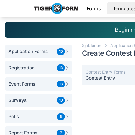
Forms
Template
Begin m
Sjablonen
Application
Application Forms
Create Contest
10
Registration
13
Contest Entry Forms
Contest Entry
Event Forms
13
Surveys
10
Polls
6
Report Forms
7