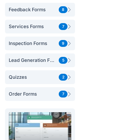
Feedback Forms
8
Services Forms
7
Inspection Forms
9
Lead Generation Forms
5
Quizzes
2
Order Forms
7