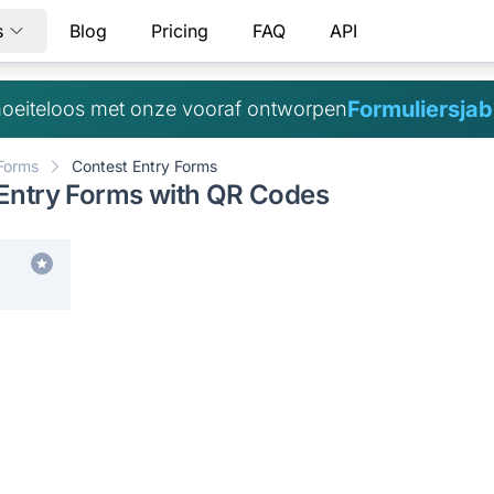
s
Blog
Pricing
FAQ
API
Formuliersja
oeiteloos met onze vooraf ontworpen
 Forms
Contest Entry Forms
 Entry Forms with QR Codes