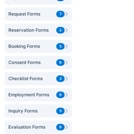
Request Forms
7
Reservation Forms
3
Booking Forms
5
Consent Forms
9
Checklist Forms
2
Employment Forms
9
Inquiry Forms
5
Evaluation Forms
9