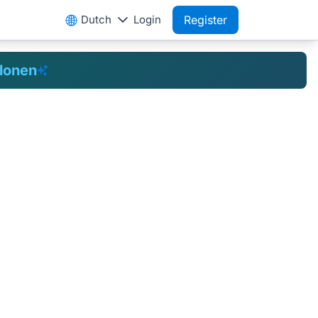
Dutch
Login
Register
blonen