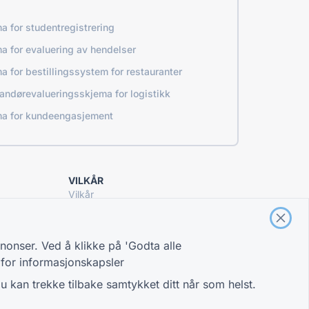
a for studentregistrering
a for evaluering av hendelser
a for bestillingssystem for restauranter
andørevalueringsskjema for logistikk
a for kundeengasjement
VILKÅR
Vilkår
Personvernpolicy
Innstillinger for informasjonskapsler
nonser. Ved å klikke på 'Godta alle
r for informasjonskapsler
Du kan trekke tilbake samtykket ditt når som helst.