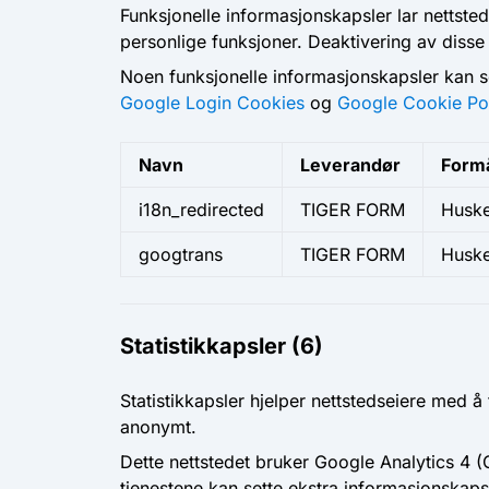
Funksjonelle informasjonskapsler lar nettste
personlige funksjoner. Deaktivering av diss
Noen funksjonelle informasjonskapsler kan s
Google Login Cookies
og
Google Cookie Po
Navn
Leverandør
Form
i18n_redirected
TIGER FORM
Huske
googtrans
TIGER FORM
Huske
Statistikkapsler (6)
Statistikkapsler hjelper nettstedseiere med
anonymt.
Dette nettstedet bruker Google Analytics 4 
tjenestene kan sette ekstra informasjonskaps