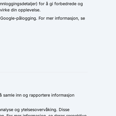
innloggingsdetaljer) for å gi forbedrede og
virke din opplevelse.
 Google-pålogging. For mer informasjon, se
å samle inn og rapportere informasjon
analyse og ytelsesovervåking. Disse
en. For mer informasjon, se deres respektive