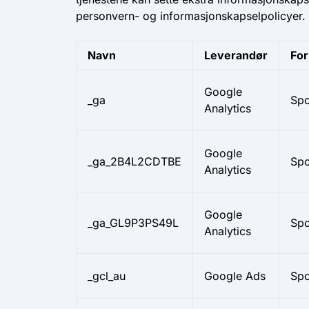
personvern- og informasjonskapselpolicyer.
Navn
Leverandør
For
Google
_ga
Spo
Analytics
Google
_ga_2B4L2CDTBE
Spo
Analytics
Google
_ga_GL9P3PS49L
Spo
Analytics
_gcl_au
Google Ads
Spo