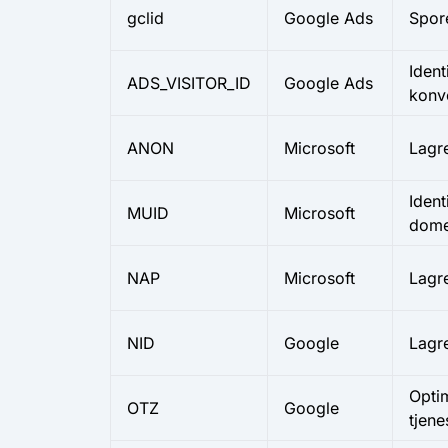
gclid
Google Ads
Spor
Ident
ADS_VISITOR_ID
Google Ads
konv
ANON
Microsoft
Lagre
Ident
MUID
Microsoft
dome
NAP
Microsoft
Lagre
NID
Google
Lagr
Opti
OTZ
Google
tjene