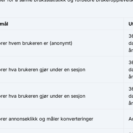
mål
U
3
rer hvem brukeren er (anonymt)
d
år
3
rer hva brukeren gjør under en sesjon
d
år
3
rer hva brukeren gjør under en sesjon
d
år
rer annonseklikk og måler konverteringer
A