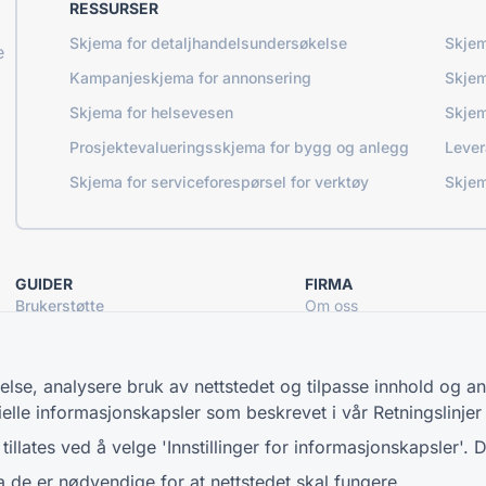
RESSURSER
Skjema for detaljhandelsundersøkelse
Skjem
e
Kampanjeskjema for annonsering
Skjem
Skjema for helsevesen
Skjem
Prosjektevalueringsskjema for bygg og anlegg
Lever
Skjema for serviceforespørsel for verktøy
Skjem
GUIDER
FIRMA
Brukerstøtte
Om oss
Blogg
Kontakt oss
TIGER FORM veiledning
else, analysere bruk av nettstedet og tilpasse innhold og an
ielle informasjonskapsler som beskrevet i vår
Retningslinje
llates ved å velge 'Innstillinger for informasjonskapsler'. 
© 2026 QR Form Generator. All rights reserved.
a de er nødvendige for at nettstedet skal fungere.