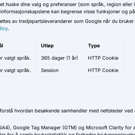
det huske dine valg og preferanser (som språk, region eller 
e informasjonskapslene kan begrense visse funksjoner og på
ettes av tredjepartsleverandører som Google når du bruker
licy
.
ål
Utløp
Type
r valgt språk.
365 dager
(1 år)
HTTP Cookie
r valgt språk.
Session
HTTP Cookie
 å forstå hvordan besøkende samhandler med nettsteder ved 
(GA4), Google Tag Manager (GTM) og Microsoft Clarity for 
ler for å samle bruksstatistikk og forbedre brukeropplevels