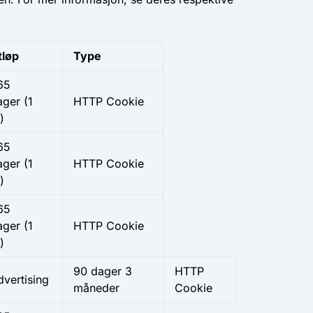
tløp
Type
65
ager
(1
HTTP Cookie
)
65
ager
(1
HTTP Cookie
)
65
ager (1
HTTP Cookie
)
90 dager
3
HTTP
dvertising
måneder
Cookie