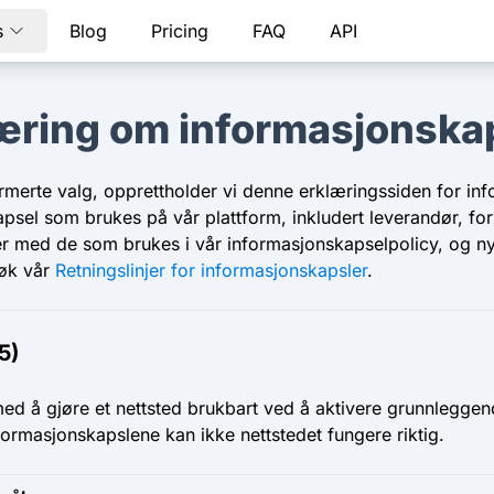
s
Blog
Pricing
FAQ
API
æring om informasjonska
rmerte valg, opprettholder vi denne erklæringssiden for in
psel som brukes på vår plattform, inkludert leverandør, fo
 med de som brukes i vår informasjonskapselpolicy, og nye 
søk vår
Retningslinjer for informasjonskapsler
.
5)
med å gjøre et nettsted brukbart ved å aktivere grunnlegge
nformasjonskapslene kan ikke nettstedet fungere riktig.