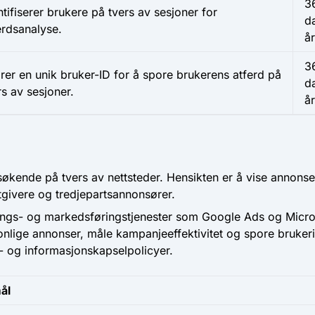
3
ntifiserer brukere på tvers av sesjoner for
d
erdsanalyse.
år
3
rer en unik bruker-ID for å spore brukerens atferd på
d
rs av sesjoner.
år
søkende på tvers av nettsteder. Hensikten er å vise annons
utgivere og tredjepartsannonsører.
rings- og markedsføringstjenester som Google Ads og Micros
onlige annonser, måle kampanjeeffektivitet og spore brukeri
- og informasjonskapselpolicyer.
ål