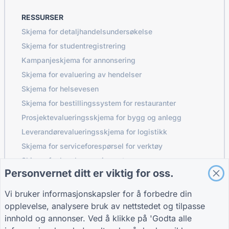
RESSURSER
Skjema for detaljhandelsundersøkelse
Skjema for studentregistrering
Kampanjeskjema for annonsering
Skjema for evaluering av hendelser
Skjema for helsevesen
Skjema for bestillingssystem for restauranter
Prosjektevalueringsskjema for bygg og anlegg
Leverandørevalueringsskjema for logistikk
Skjema for serviceforespørsel for verktøy
Skjema for kundeengasjement
Personvernet ditt er viktig for oss.
Vi bruker informasjonskapsler for å forbedre din
GUIDER
FIRMA
VILKÅR
opplevelse, analysere bruk av nettstedet og tilpasse
Brukerstøtte
Om oss
Vilkår
innhold og annonser. Ved å klikke på 'Godta alle
Blogg
Kontakt oss
Personvernpolicy