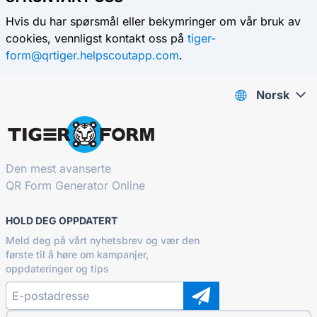
Hvis du har spørsmål eller bekymringer om vår bruk av
cookies, vennligst kontakt oss på
tiger-
form@qrtiger.helpscoutapp.com
.
Norsk
Den mest avanserte
QR Form Generator Online
HOLD DEG OPPDATERT
Meld deg på vårt nyhetsbrev og vær den
første til å høre om kampanjer,
oppdateringer og tips