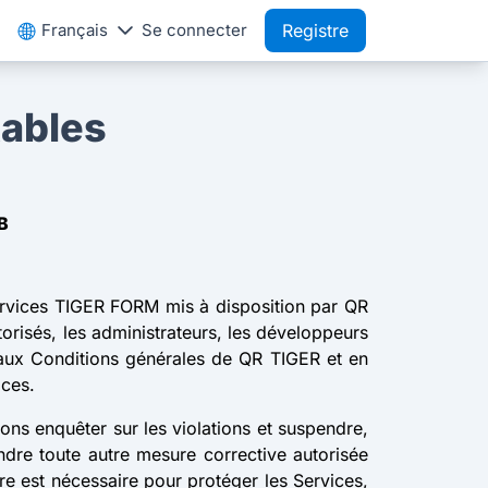
Français
Se connecter
Registre
tables
B
 Services TIGER FORM mis à disposition par QR
torisés, les administrateurs, les développeurs
 aux Conditions générales de QR TIGER et en
ices.
ns enquêter sur les violations et suspendre,
ndre toute autre mesure corrective autorisée
re est nécessaire pour protéger les Services,