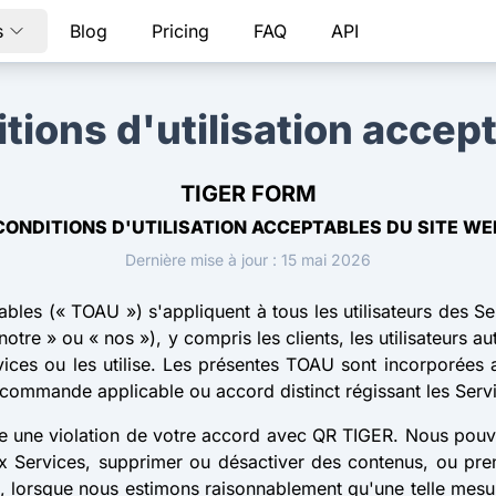
s
Blog
Pricing
FAQ
API
tions d'utilisation accep
TIGER FORM
CONDITIONS D'UTILISATION ACCEPTABLES DU SITE WE
Dernière mise à jour : 15 mai 2026
tables (« TOAU ») s'appliquent à tous les utilisateurs des
tre » ou « nos »), y compris les clients, les utilisateurs au
vices ou les utilise. Les présentes TOAU sont incorporées
e commande applicable ou accord distinct régissant les Serv
e une violation de votre accord avec QR TIGER. Nous pouvo
 aux Services, supprimer ou désactiver des contenus, ou pre
is, lorsque nous estimons raisonnablement qu'une telle mesu