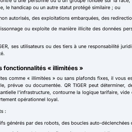
ontre d'une personne ou d'un groupe fondée sur la race, l'et
âge, le handicap ou un autre statut protégé similaire ; ou
 non autorisés, des exploitations embarquées, des redirectio
moissonnage ou exploite de manière illicite des données per
R, ses utilisateurs ou des tiers à une responsabilité jurid
té.
 fonctionnalités « illimitées »
ites comme « illimitées » ou sans plafonds fixes, il vous es
able, prévue ou documentée. QR TIGER peut déterminer, de 
antielle l'infrastructure, contourne la logique tarifaire, vid
tement opérationnel loyal.
s :
fs générés par des robots, des boucles auto-déclenchées o