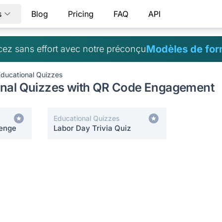
s
Blog
Pricing
FAQ
API
Modèles de for
z sans effort avec notre préconçu
ducational Quizzes
onal Quizzes with QR Code Engagement
Educational Quizzes
lenge
Labor Day Trivia Quiz