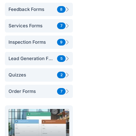
Feedback Forms
8
Services Forms
7
Inspection Forms
9
Lead Generation Forms
5
Quizzes
2
Order Forms
7