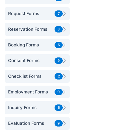
Request Forms
7
Reservation Forms
3
Booking Forms
5
Consent Forms
9
Checklist Forms
2
Employment Forms
9
Inquiry Forms
5
Evaluation Forms
9