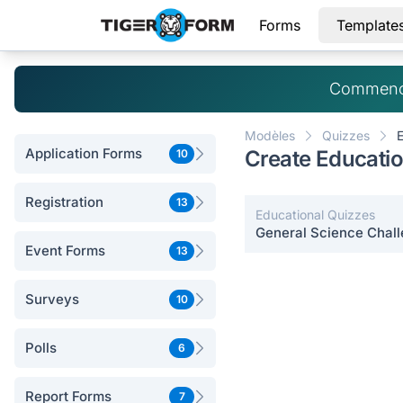
Forms
Template
Commence
Modèles
Quizzes
E
Application Forms
Create Educati
10
Registration
13
Educational Quizzes
General Science Chal
Event Forms
13
Surveys
10
Polls
6
Report Forms
7