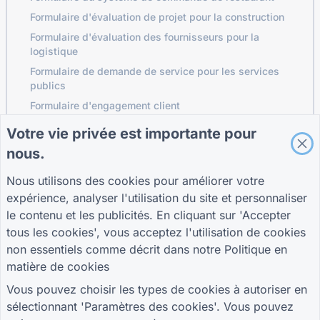
Formulaire d'évaluation de projet pour la construction
Formulaire d'évaluation des fournisseurs pour la
logistique
Formulaire de demande de service pour les services
publics
Formulaire d'engagement client
Votre vie privée est importante pour
nous.
GUIDES
ENTREPRISE
TERMES
Nous utilisons des cookies pour améliorer votre
Centre d'aide
À propos de nous
Termes
Blogue
Contactez-nous
politique de
expérience, analyser l'utilisation du site et personnaliser
TIGER FORMGuide
confidentialité
le contenu et les publicités. En cliquant sur 'Accepter
Paramètres des
tous les cookies', vous acceptez l'utilisation de cookies
cookies
non essentiels comme décrit dans notre
Politique en
REJOIGNEZ LA COMMUNAUTÉ
matière de cookies
Vous pouvez choisir les types de cookies à autoriser en
sélectionnant 'Paramètres des cookies'. Vous pouvez