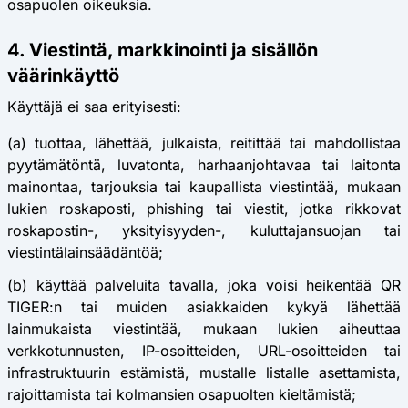
osapuolen oikeuksia.
4. Viestintä, markkinointi ja sisällön
väärinkäyttö
Käyttäjä ei saa erityisesti:
(a) tuottaa, lähettää, julkaista, reitittää tai mahdollistaa
pyytämätöntä, luvatonta, harhaanjohtavaa tai laitonta
mainontaa, tarjouksia tai kaupallista viestintää, mukaan
lukien roskaposti, phishing tai viestit, jotka rikkovat
roskapostin-, yksityisyyden-, kuluttajansuojan tai
viestintälainsäädäntöä;
(b) käyttää palveluita tavalla, joka voisi heikentää QR
TIGER:n tai muiden asiakkaiden kykyä lähettää
lainmukaista viestintää, mukaan lukien aiheuttaa
verkkotunnusten, IP-osoitteiden, URL-osoitteiden tai
infrastruktuurin estämistä, mustalle listalle asettamista,
rajoittamista tai kolmansien osapuolten kieltämistä;