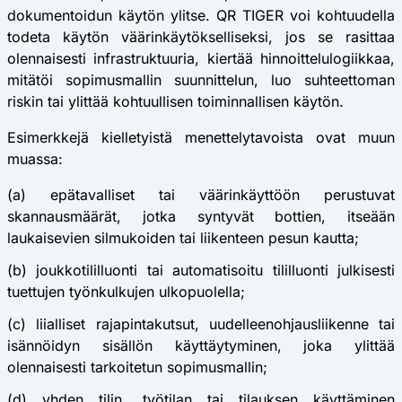
dokumentoidun käytön ylitse. QR TIGER voi kohtuudella
todeta käytön väärinkäytökselliseksi, jos se rasittaa
olennaisesti infrastruktuuria, kiertää hinnoittelulogiikkaa,
mitätöi sopimusmallin suunnittelun, luo suhteettoman
riskin tai ylittää kohtuullisen toiminnallisen käytön.
Esimerkkejä kielletyistä menettelytavoista ovat muun
muassa:
(a) epätavalliset tai väärinkäyttöön perustuvat
skannausmäärät, jotka syntyvät bottien, itseään
laukaisevien silmukoiden tai liikenteen pesun kautta;
(b) joukkotililluonti tai automatisoitu tililluonti julkisesti
tuettujen työnkulkujen ulkopuolella;
(c) liialliset rajapintakutsut, uudelleenohjausliikenne tai
isännöidyn sisällön käyttäytyminen, joka ylittää
olennaisesti tarkoitetun sopimusmallin;
(d) yhden tilin, työtilan tai tilauksen käyttäminen