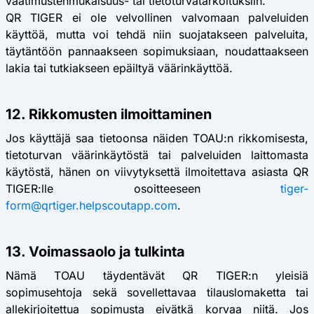
vaatimustenmukaisuus- tai tietoturvatarkoituksiin.
QR TIGER ei ole velvollinen valvomaan palveluiden
käyttöä, mutta voi tehdä niin suojatakseen palveluita,
täytäntöön pannaakseen sopimuksiaan, noudattaakseen
lakia tai tutkiakseen epäiltyä väärinkäyttöä.
12. Rikkomusten ilmoittaminen
Jos käyttäjä saa tietoonsa näiden TOAU:n rikkomisesta,
tietoturvan väärinkäytöstä tai palveluiden laittomasta
käytöstä, hänen on viivytyksettä ilmoitettava asiasta QR
TIGER:lle osoitteeseen
tiger-
form@qrtiger.helpscoutapp.com
.
13. Voimassaolo ja tulkinta
Nämä TOAU täydentävät QR TIGER:n yleisiä
sopimusehtoja sekä sovellettavaa tilauslomaketta tai
allekirjoitettua sopimusta eivätkä korvaa niitä. Jos