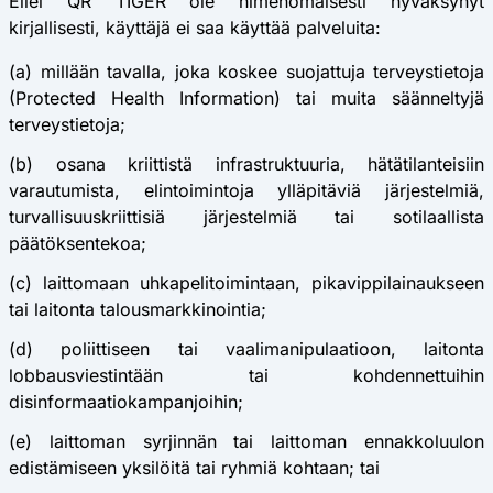
Ellei QR TIGER ole nimenomaisesti hyväksynyt
kirjallisesti, käyttäjä ei saa käyttää palveluita:
(a) millään tavalla, joka koskee suojattuja terveystietoja
(Protected Health Information) tai muita säänneltyjä
terveystietoja;
(b) osana kriittistä infrastruktuuria, hätätilanteisiin
varautumista, elintoimintoja ylläpitäviä järjestelmiä,
turvallisuuskriittisiä järjestelmiä tai sotilaallista
päätöksentekoa;
(c) laittomaan uhkapelitoimintaan, pikavippilainaukseen
tai laitonta talousmarkkinointia;
(d) poliittiseen tai vaalimanipulaatioon, laitonta
lobbausviestintään tai kohdennettuihin
disinformaatiokampanjoihin;
(e) laittoman syrjinnän tai laittoman ennakkoluulon
edistämiseen yksilöitä tai ryhmiä kohtaan; tai