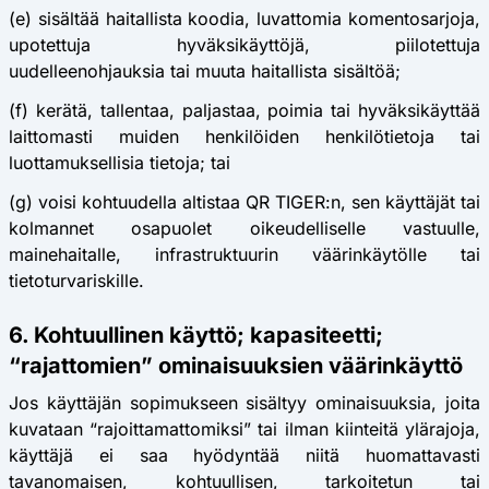
(e) sisältää haitallista koodia, luvattomia komentosarjoja,
upotettuja hyväksikäyttöjä, piilotettuja
uudelleenohjauksia tai muuta haitallista sisältöä;
(f) kerätä, tallentaa, paljastaa, poimia tai hyväksikäyttää
laittomasti muiden henkilöiden henkilötietoja tai
luottamuksellisia tietoja; tai
(g) voisi kohtuudella altistaa QR TIGER:n, sen käyttäjät tai
kolmannet osapuolet oikeudelliselle vastuulle,
mainehaitalle, infrastruktuurin väärinkäytölle tai
tietoturvariskille.
6. Kohtuullinen käyttö; kapasiteetti;
“rajattomien” ominaisuuksien väärinkäyttö
Jos käyttäjän sopimukseen sisältyy ominaisuuksia, joita
kuvataan “rajoittamattomiksi” tai ilman kiinteitä ylärajoja,
käyttäjä ei saa hyödyntää niitä huomattavasti
tavanomaisen, kohtuullisen, tarkoitetun tai