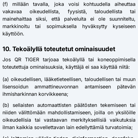
(f) millään tavalla, joka voisi kohtuudella aiheuttaa
vakavaa oikeudellista, fyysistä, taloudellista tai
mainehaittaa siksi, että palveluita ei ole suunniteltu,
markkinoitu tai sopimuksella hyväksytty kyseiseen
käyttöön.
10. Tekoälyllä toteutetut ominaisuudet
Jos QR TIGER tarjoaa tekoälyllä tai koneoppimisella
toteutettuja ominaisuuksia, käyttäjä ei saa käyttää niitä:
(a) oikeudellisen, lääketieteellisen, taloudellisen tai muun
lisensoidun ammattineuvonnan antamiseen pätevän
ihmisharkinnan korvikkeena;
(b) sellaisten automaattisten päätösten tekemiseen tai
niiden välittömään mahdollistamiseen, joilla on yksilöille
oikeudellisia tai vastaavan merkityksellisiä vaikutuksia
ilman kaikkia sovellettavan lain edellyttämiä turvatoimia;