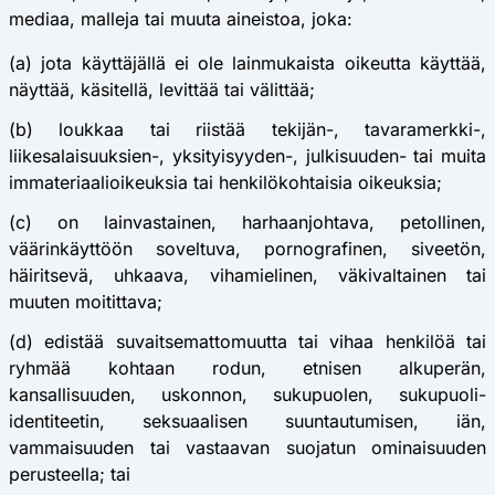
mediaa, malleja tai muuta aineistoa, joka:
(a) jota käyttäjällä ei ole lainmukaista oikeutta käyttää,
näyttää, käsitellä, levittää tai välittää;
(b) loukkaa tai riistää tekijän-, tavaramerkki-,
liikesalaisuuksien-, yksityisyyden-, julkisuuden- tai muita
immateriaalioikeuksia tai henkilökohtaisia oikeuksia;
(c) on lainvastainen, harhaanjohtava, petollinen,
väärinkäyttöön soveltuva, pornografinen, siveetön,
häiritsevä, uhkaava, vihamielinen, väkivaltainen tai
muuten moitittava;
(d) edistää suvaitsemattomuutta tai vihaa henkilöä tai
ryhmää kohtaan rodun, etnisen alkuperän,
kansallisuuden, uskonnon, sukupuolen, sukupuoli-
identiteetin, seksuaalisen suuntautumisen, iän,
vammaisuuden tai vastaavan suojatun ominaisuuden
perusteella; tai