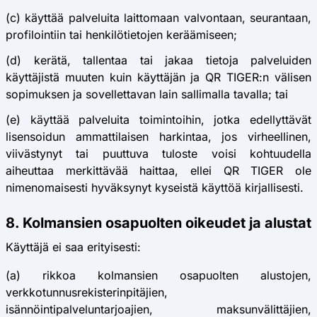
(c) käyttää palveluita laittomaan valvontaan, seurantaan,
profilointiin tai henkilötietojen keräämiseen;
(d) kerätä, tallentaa tai jakaa tietoja palveluiden
käyttäjistä muuten kuin käyttäjän ja QR TIGER:n välisen
sopimuksen ja sovellettavan lain sallimalla tavalla; tai
(e) käyttää palveluita toimintoihin, jotka edellyttävät
lisensoidun ammattilaisen harkintaa, jos virheellinen,
viivästynyt tai puuttuva tuloste voisi kohtuudella
aiheuttaa merkittävää haittaa, ellei QR TIGER ole
nimenomaisesti hyväksynyt kyseistä käyttöä kirjallisesti.
8. Kolmansien osapuolten oikeudet ja alustat
Käyttäjä ei saa erityisesti:
(a) rikkoa kolmansien osapuolten alustojen,
verkkotunnusrekisterinpitäjien,
isännöintipalveluntarjoajien, maksunvälittäjien,