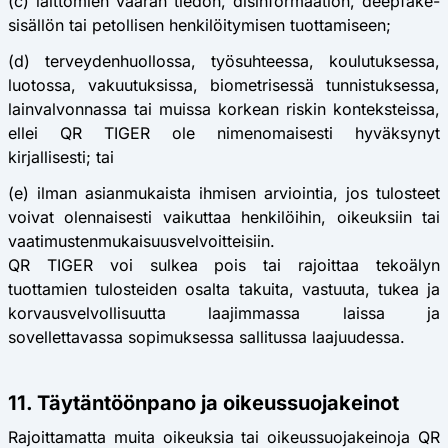
(c) laittomien väärän tiedon, disinformaation, deepfake-
sisällön tai petollisen henkilöitymisen tuottamiseen;
(d) terveydenhuollossa, työsuhteessa, koulutuksessa,
luotossa, vakuutuksissa, biometrisessä tunnistuksessa,
lainvalvonnassa tai muissa korkean riskin konteksteissa,
ellei QR TIGER ole nimenomaisesti hyväksynyt
kirjallisesti; tai
(e) ilman asianmukaista ihmisen arviointia, jos tulosteet
voivat olennaisesti vaikuttaa henkilöihin, oikeuksiin tai
vaatimustenmukaisuusvelvoitteisiin.
QR TIGER voi sulkea pois tai rajoittaa tekoälyn
tuottamien tulosteiden osalta takuita, vastuuta, tukea ja
korvausvelvollisuutta laajimmassa laissa ja
sovellettavassa sopimuksessa sallitussa laajuudessa.
11. Täytäntöönpano ja oikeussuojakeinot
Rajoittamatta muita oikeuksia tai oikeussuojakeinoja QR