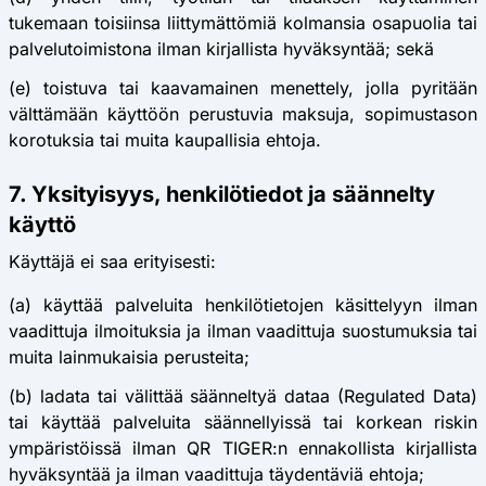
tukemaan toisiinsa liittymättömiä kolmansia osapuolia tai
palvelutoimistona ilman kirjallista hyväksyntää; sekä
(e) toistuva tai kaavamainen menettely, jolla pyritään
välttämään käyttöön perustuvia maksuja, sopimustason
korotuksia tai muita kaupallisia ehtoja.
7. Yksityisyys, henkilötiedot ja säännelty
käyttö
Käyttäjä ei saa erityisesti:
(a) käyttää palveluita henkilötietojen käsittelyyn ilman
vaadittuja ilmoituksia ja ilman vaadittuja suostumuksia tai
muita lainmukaisia perusteita;
(b) ladata tai välittää säänneltyä dataa (Regulated Data)
tai käyttää palveluita säännellyissä tai korkean riskin
ympäristöissä ilman QR TIGER:n ennakollista kirjallista
hyväksyntää ja ilman vaadittuja täydentäviä ehtoja;