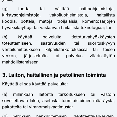
(g) tuoda tai välittää haittaohjelmistoja,
kiristysohjelmistoja, vakoiluohjelmistoja, haitallista
koodia, botteja, matoja, troijalaisia, komentosarjojen
hyväksikäyttöjä tai vastaavaa haitallista teknologiaa; tai
(h) käyttää palveluita tietoturvahyökkäysten
toteuttamiseen, saatavuuden tai suorituskyvyn
vertailumittaukseen kilpailutarkoituksessa tai toisen
verkon, järjestelmän tai palvelun väärinkäytön
mahdollistamiseen.
3. Laiton, haitallinen ja petollinen toiminta
Käyttäjä ei saa käyttää palveluita:
(a) mihinkään laitonta tarkoitukseen tai vastoin
sovellettavaa lakia, asetusta, tuomioistuimen määräystä,
pakotteita tai viranomaisvaatimusta;
(b) petoksen, henkilöitymisen, identiteettivarkauden,