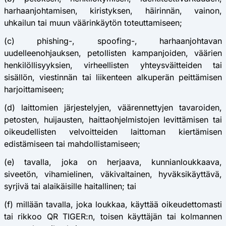
harhaanjohtamisen, kiristyksen, häirinnän, vainon,
uhkailun tai muun väärinkäytön toteuttamiseen;
(c) phishing-, spoofing-, harhaanjohtavan
uudelleenohjauksen, petollisten kampanjoiden, väärien
henkilöllisyyksien, virheellisten yhteysväitteiden tai
sisällön, viestinnän tai liikenteen alkuperän peittämisen
harjoittamiseen;
(d) laittomien järjestelyjen, väärennettyjen tavaroiden,
petosten, huijausten, haittaohjelmistojen levittämisen tai
oikeudellisten velvoitteiden laittoman kiertämisen
edistämiseen tai mahdollistamiseen;
(e) tavalla, joka on herjaava, kunnianloukkaava,
siveetön, vihamielinen, väkivaltainen, hyväksikäyttävä,
syrjivä tai alaikäisille haitallinen; tai
(f) millään tavalla, joka loukkaa, käyttää oikeudettomasti
tai rikkoo QR TIGER:n, toisen käyttäjän tai kolmannen