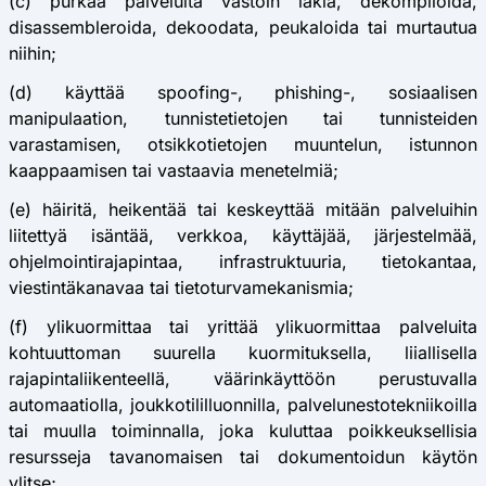
(c) purkaa palveluita vastoin lakia, dekompiloida,
disassembleroida, dekoodata, peukaloida tai murtautua
niihin;
(d) käyttää spoofing-, phishing-, sosiaalisen
manipulaation, tunnistetietojen tai tunnisteiden
varastamisen, otsikkotietojen muuntelun, istunnon
kaappaamisen tai vastaavia menetelmiä;
(e) häiritä, heikentää tai keskeyttää mitään palveluihin
liitettyä isäntää, verkkoa, käyttäjää, järjestelmää,
ohjelmointirajapintaa, infrastruktuuria, tietokantaa,
viestintäkanavaa tai tietoturvamekanismia;
(f) ylikuormittaa tai yrittää ylikuormittaa palveluita
kohtuuttoman suurella kuormituksella, liiallisella
rajapintaliikenteellä, väärinkäyttöön perustuvalla
automaatiolla, joukkotililluonnilla, palvelunestotekniikoilla
tai muulla toiminnalla, joka kuluttaa poikkeuksellisia
resursseja tavanomaisen tai dokumentoidun käytön
ylitse;