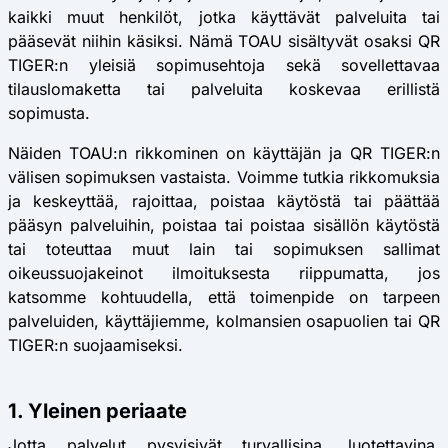
kaikki muut henkilöt, jotka käyttävät palveluita tai
pääsevät niihin käsiksi. Nämä TOAU sisältyvät osaksi QR
TIGER:n yleisiä sopimusehtoja sekä sovellettavaa
tilauslomaketta tai palveluita koskevaa erillistä
sopimusta.
Näiden TOAU:n rikkominen on käyttäjän ja QR TIGER:n
välisen sopimuksen vastaista. Voimme tutkia rikkomuksia
ja keskeyttää, rajoittaa, poistaa käytöstä tai päättää
pääsyn palveluihin, poistaa tai poistaa sisällön käytöstä
tai toteuttaa muut lain tai sopimuksen sallimat
oikeussuojakeinot ilmoituksesta riippumatta, jos
katsomme kohtuudella, että toimenpide on tarpeen
palveluiden, käyttäjiemme, kolmansien osapuolien tai QR
TIGER:n suojaamiseksi.
1. Yleinen periaate
Jotta palvelut pysyisivät turvallisina, luotettavina,