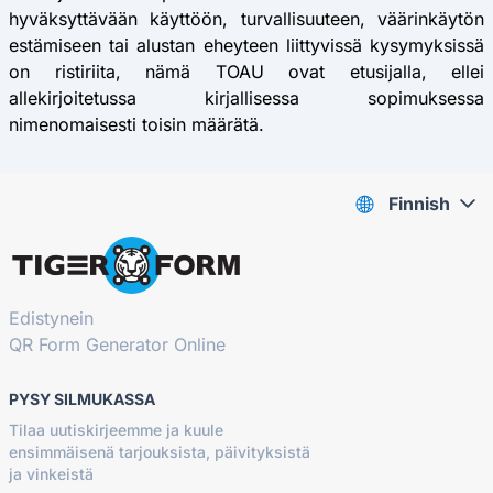
hyväksyttävään käyttöön, turvallisuuteen, väärinkäytön
estämiseen tai alustan eheyteen liittyvissä kysymyksissä
on ristiriita, nämä TOAU ovat etusijalla, ellei
allekirjoitetussa kirjallisessa sopimuksessa
nimenomaisesti toisin määrätä.
Finnish
Edistynein
QR Form Generator Online
PYSY SILMUKASSA
Tilaa uutiskirjeemme ja kuule
ensimmäisenä tarjouksista, päivityksistä
ja vinkeistä