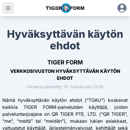
Hyväksyttävän käytön
ehdot
TIGER FORM
VERKKOSIVUSTON HYVÄKSYTTÄVÄN KÄYTÖN
EHDOT
Viimeksi päivitetty: 15. toukokuuta 2026
Nämä hyväksyttävän käytön ehdot (“TOAU”) koskevat
kaikkia TIGER FORM-palveluiden käyttäjiä, joiden
palveluntarjoajana on QR TIGER PTE. LTD. (“QR TIGER”,
“me”, “meitä” tai “meidän”), mukaan lukien asiakkaat,
valtuutetut käyttäjät, järjestelmänvalvojat, kehittäjät sekä