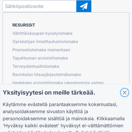
RESURSSIT
Vähittäiskaupan kyselylomake
Opiskelijan ilmoittautumislomake
Promootiolomake mainontaan
Tapahtuman arviointilomake
Terveydenhuoltolomake
Ravintolan tilausjärjestelmälomake
Hankkeen arviointilomake rakentamista varten
Logistiikan toimittajan arviointilomake
Yksityisyytesi on meille tärkeää.
Palvelupyyntölomake apuohjelmia varten
Käytämme evästeitä parantaaksemme kokemustasi,
Asiakkaan sitouttamislomake
analysoidaksemme sivuston käyttöä ja
personoidaksemme sisältöä ja mainoksia. Klikkaamalla
'Hyväksy kaikki evästeet' hyväksyt ei-välttämättömien