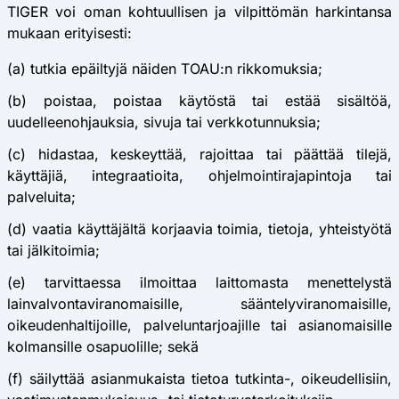
TIGER voi oman kohtuullisen ja vilpittömän harkintansa
mukaan erityisesti:
(a) tutkia epäiltyjä näiden TOAU:n rikkomuksia;
(b) poistaa, poistaa käytöstä tai estää sisältöä,
uudelleenohjauksia, sivuja tai verkkotunnuksia;
(c) hidastaa, keskeyttää, rajoittaa tai päättää tilejä,
käyttäjiä, integraatioita, ohjelmointirajapintoja tai
palveluita;
(d) vaatia käyttäjältä korjaavia toimia, tietoja, yhteistyötä
tai jälkitoimia;
(e) tarvittaessa ilmoittaa laittomasta menettelystä
lainvalvontaviranomaisille, sääntelyviranomaisille,
oikeudenhaltijoille, palveluntarjoajille tai asianomaisille
kolmansille osapuolille; sekä
(f) säilyttää asianmukaista tietoa tutkinta-, oikeudellisiin,