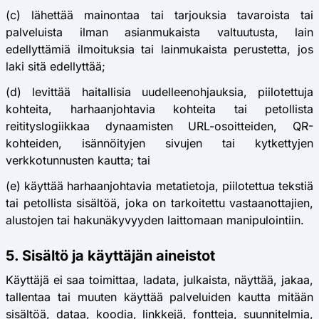
(c) lähettää mainontaa tai tarjouksia tavaroista tai
palveluista ilman asianmukaista valtuutusta, lain
edellyttämiä ilmoituksia tai lainmukaista perustetta, jos
laki sitä edellyttää;
(d) levittää haitallisia uudelleenohjauksia, piilotettuja
kohteita, harhaanjohtavia kohteita tai petollista
reitityslogiikkaa dynaamisten URL-osoitteiden, QR-
kohteiden, isännöityjen sivujen tai kytkettyjen
verkkotunnusten kautta; tai
(e) käyttää harhaanjohtavia metatietoja, piilotettua tekstiä
tai petollista sisältöä, joka on tarkoitettu vastaanottajien,
alustojen tai hakunäkyvyyden laittomaan manipulointiin.
5. Sisältö ja käyttäjän aineistot
Käyttäjä ei saa toimittaa, ladata, julkaista, näyttää, jakaa,
tallentaa tai muuten käyttää palveluiden kautta mitään
sisältöä, dataa, koodia, linkkejä, fontteja, suunnitelmia,