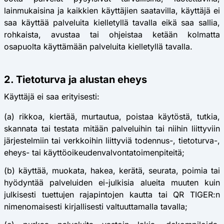
lainmukaisina ja kaikkien käyttäjien saatavilla, käyttäjä ei
saa käyttää palveluita kielletyllä tavalla eikä saa sallia,
rohkaista, avustaa tai ohjeistaa ketään kolmatta
osapuolta käyttämään palveluita kielletyllä tavalla.
2. Tietoturva ja alustan eheys
Käyttäjä ei saa erityisesti:
(a) rikkoa, kiertää, murtautua, poistaa käytöstä, tutkia,
skannata tai testata mitään palveluihin tai niihin liittyviin
järjestelmiin tai verkkoihin liittyviä todennus-, tietoturva-,
eheys- tai käyttöoikeudenvalvontatoimenpiteitä;
(b) käyttää, muokata, hakea, kerätä, seurata, poimia tai
hyödyntää palveluiden ei-julkisia alueita muuten kuin
julkisesti tuettujen rajapintojen kautta tai QR TIGER:n
nimenomaisesti kirjallisesti valtuuttamalla tavalla;