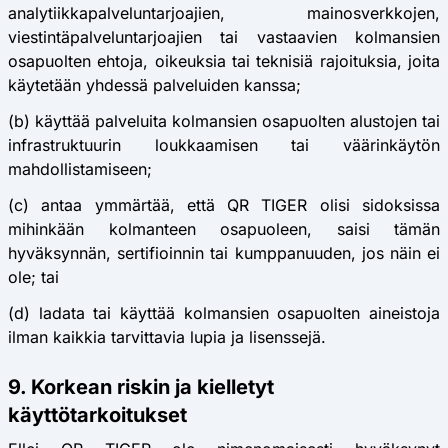
analytiikkapalveluntarjoajien, mainosverkkojen,
viestintäpalveluntarjoajien tai vastaavien kolmansien
osapuolten ehtoja, oikeuksia tai teknisiä rajoituksia, joita
käytetään yhdessä palveluiden kanssa;
(b) käyttää palveluita kolmansien osapuolten alustojen tai
infrastruktuurin loukkaamisen tai väärinkäytön
mahdollistamiseen;
(c) antaa ymmärtää, että QR TIGER olisi sidoksissa
mihinkään kolmanteen osapuoleen, saisi tämän
hyväksynnän, sertifioinnin tai kumppanuuden, jos näin ei
ole; tai
(d) ladata tai käyttää kolmansien osapuolten aineistoja
ilman kaikkia tarvittavia lupia ja lisenssejä.
9. Korkean riskin ja kielletyt
käyttötarkoitukset