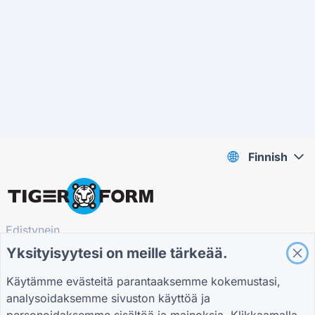
Finnish
Edistynein
QR Form Generator Online
Yksityisyytesi on meille tärkeää.
Käytämme evästeitä parantaaksemme kokemustasi,
PYSY SILMUKASSA
analysoidaksemme sivuston käyttöä ja
Tilaa uutiskirjeemme ja kuule