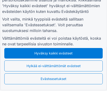
personoidaksemme sisältöä ja mainoksia. Klikkaamalla
ensimmäisenä tarjouksista, päivityksistä
ja vinkeistä
'Hyväksy kaikki evästeet' hyväksyt ei-välttämättömien
evästeiden käytön kuten kuvattu
Evästekäytäntö
Voit valita, minkä tyyppisiä evästeitä sallitaan
valitsemalla 'Evästeasetukset'. Voit peruuttaa
RESURSSIT
suostumuksesi milloin tahansa.
Vähittäiskaupan kyselylomake
Välttämättömiä evästeitä ei voi poistaa käytöstä, koska
Opiskelijan ilmoittautumislomake
ne ovat tarpeellisia sivuston toiminnalle.
Promootiolomake mainontaan
Hyväksy kaikki evästeet
Tapahtuman arviointilomake
Terveydenhuoltolomake
Hylkää ei-välttämättömät evästeet
Ravintolan tilausjärjestelmälomake
Hankkeen arviointilomake rakentamista varten
Evästeasetukset
Logistiikan toimittajan arviointilomake
Palvelupyyntölomake apuohjelmia varten
Asiakkaan sitouttamislomake