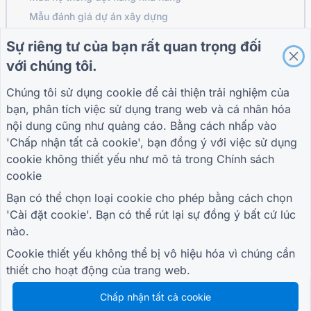
Mẫu đánh giá dự án xây dựng
Mẫu đánh giá nhà cung cấp dịch vụ Logistics
Sự riêng tư của bạn rất quan trọng đối
Mẫu yêu cầu dịch vụ cho các tiện ích
với chúng tôi.
Biểu mẫu tương tác với khách hàng
Chúng tôi sử dụng cookie để cải thiện trải nghiệm của
bạn, phân tích việc sử dụng trang web và cá nhân hóa
nội dung cũng như quảng cáo. Bằng cách nhấp vào
HƯỚNG DẪN
CÔNG TY
ĐIỀU KHOẢN
'Chấp nhận tất cả cookie', bạn đồng ý với việc sử dụng
Trung tâm trợ giúp
Về chúng tôi
Điều khoản
cookie không thiết yếu như mô tả trong
Chính sách
Blog
Liên hệ với chúng tôi
Chính sách bảo mật
cookie
TIGER FORM Hướng
Cài đặt cookie
dẫn
Bạn có thể chọn loại cookie cho phép bằng cách chọn
THAM GIA CỘNG ĐỒNG
'Cài đặt cookie'. Bạn có thể rút lại sự đồng ý bất cứ lúc
nào.
Cookie thiết yếu không thể bị vô hiệu hóa vì chúng cần
thiết cho hoạt động của trang web.
Chấp nhận tất cả cookie
© 2026 QR Form Generator. All rights reserved.