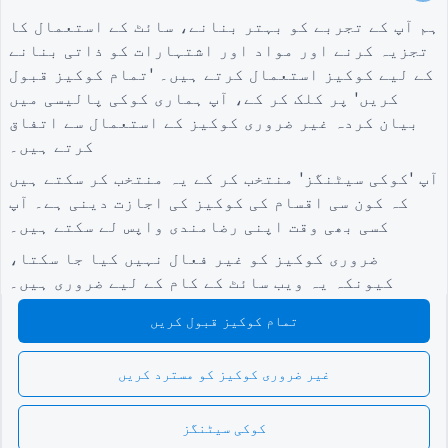
لاجسٹکس کے لیے سپلائر کی تشخیص کا فارم
ہم آپ کے تجربے کو بہتر بنانے، سائٹ کے استعمال کا
تجزیہ کرنے اور مواد اور اشتہارات کو ذاتی بنانے
یوٹیلٹیز کے لیے سروس کی درخواست کا فارم
کے لیے کوکیز استعمال کرتے ہیں۔ 'تمام کوکیز قبول
کسٹمر مصروفیت کا فارم
کریں' پر کلک کر کے، آپ ہماری
کوکی پالیسی
میں
بیان کردہ غیر ضروری کوکیز کے استعمال سے اتفاق
کرتے ہیں۔
شرائط
کمپنی
گائیڈز
آپ 'کوکی سیٹنگز' منتخب کر کے یہ منتخب کر سکتے ہیں
شرائط
ہمارے بارے میں
امدادی مرکز
کہ کون سی اقسام کی کوکیز کی اجازت دینی ہے۔ آپ
رازداری کی پالیسی
ہم سے رابطہ کریں۔
بلاگ
کسی بھی وقت اپنی رضامندی واپس لے سکتے ہیں۔
کوکی سیٹنگز
TIGER FORM گائیڈ
کمیونٹی میں شامل ہوں۔
ضروری کوکیز کو غیر فعال نہیں کیا جا سکتا،
کیونکہ یہ ویب سائٹ کے کام کے لیے ضروری ہیں۔
تمام کوکیز قبول کریں
غیر ضروری کوکیز کو مسترد کریں
© 2026 QR Form Generator. All rights reserved.
کوکی سیٹنگز