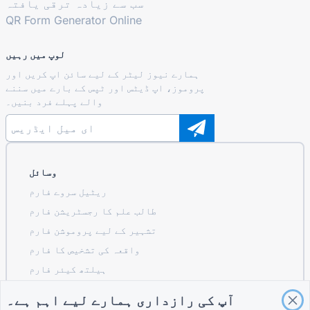
سب سے زیادہ ترقی یافتہ
QR Form Generator Online
لوپ میں رہیں
ہمارے نیوز لیٹر کے لیے سائن اپ کریں اور
پروموز، اپ ڈیٹس اور ٹپس کے بارے میں سننے
والے پہلے فرد بنیں۔
وسائل
ریٹیل سروے فارم
طالب علم کا رجسٹریشن فارم
تشہیر کے لیے پروموشن فارم
واقعہ کی تشخیص کا فارم
ہیلتھ کیئر فارم
ریسٹورنٹ آرڈرنگ سسٹم فارم
آپ کی رازداری ہمارے لیے اہم ہے۔
تعمیر کے لیے پروجیکٹ کی تشخیص کا فارم