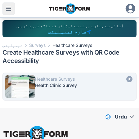
آسانی سے ہمارے پہلے سے ڈیزائن کے ساتھ شروع کریں۔
فارم ٹیمپلیٹس
Healthcare Surveys
Surveys
ٹیمپلیٹس
Create Healthcare Surveys with QR Code
Accessibility
Healthcare Surveys
Health Clinic Survey
Urdu