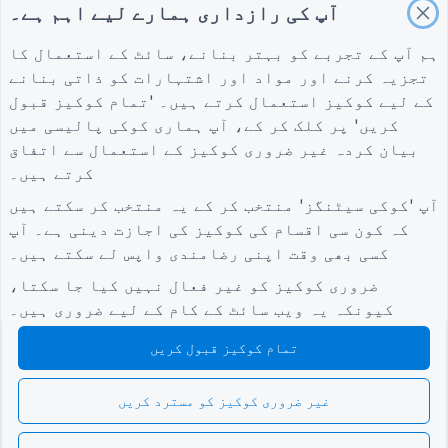
آپ کی رازداری ہمارے لیے اہم ہے۔
تعمیر کے لیے پروجیکٹ کی تشخیص کا فارم
لاجسٹکس کے لیے سپلائر کی تشخیص کا فارم
ہم آپ کے تجربے کو بہتر بنانے، سائٹ کے استعمال کا
تجزیہ کرنے اور مواد اور اشتہارات کو ذاتی بنانے
یوٹیلٹیز کے لیے سروس کی درخواست کا فارم
کے لیے کوکیز استعمال کرتے ہیں۔ 'تمام کوکیز قبول
کسٹمر مصروفیت کا فارم
کریں' پر کلک کر کے، آپ ہماری
کوکی پالیسی
میں
بیان کردہ غیر ضروری کوکیز کے استعمال سے اتفاق
کرتے ہیں۔
شرائط
کمپنی
گائیڈز
آپ 'کوکی سیٹنگز' منتخب کر کے یہ منتخب کر سکتے ہیں
شرائط
ہمارے بارے میں
امدادی مرکز
کہ کون سی اقسام کی کوکیز کی اجازت دینی ہے۔ آپ
رازداری کی پالیسی
ہم سے رابطہ کریں۔
بلاگ
کسی بھی وقت اپنی رضامندی واپس لے سکتے ہیں۔
کوکی سیٹنگز
TIGER FORM گائیڈ
کمیونٹی میں شامل ہوں۔
ضروری کوکیز کو غیر فعال نہیں کیا جا سکتا،
کیونکہ یہ ویب سائٹ کے کام کے لیے ضروری ہیں۔
تمام کوکیز قبول کریں
غیر ضروری کوکیز کو مسترد کریں
© 2026 QR Form Generator. All rights reserved.