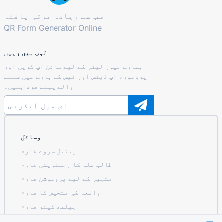
سب سے زیادہ ترقی یافتہ
QR Form Generator Online
لوپ میں رہیں
ہمارے نیوز لیٹر کے لیے سائن اپ کریں اور
پروموز، اپ ڈیٹس اور ٹپس کے بارے میں سننے
والے پہلے فرد بنیں۔
وسائل
ریٹیل سروے فارم
طالب علم کا رجسٹریشن فارم
تشہیر کے لیے پروموشن فارم
واقعہ کی تشخیص کا فارم
ہیلتھ کیئر فارم
ریسٹورنٹ آرڈرنگ سسٹم فارم