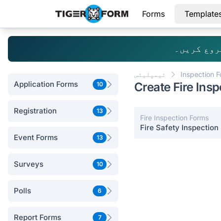
Forms
Template
روع کریں۔
Inspection 
ٹیمپلیٹس
Application Forms
Create Fire Ins
10
Registration
13
Fire Inspection Forms
Fire Safety Inspection
Event Forms
13
Surveys
10
Polls
6
Report Forms
7