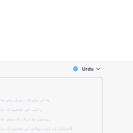
Urdu
طالب علم کا رجسٹریشن فا
واقعہ کی تشخیص کا فا
ریسٹورنٹ آرڈرنگ سسٹم فا
لاجسٹکس کے لیے سپلائر کی تشخیص کا فا