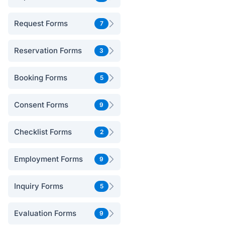
Request Forms
7
Reservation Forms
3
Booking Forms
5
Consent Forms
9
Checklist Forms
2
Employment Forms
9
Inquiry Forms
5
Evaluation Forms
9