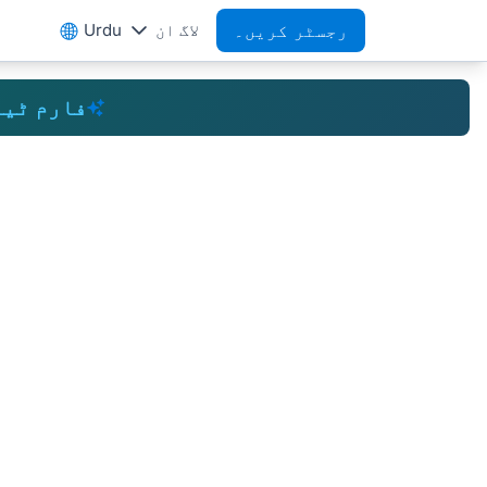
رجسٹر کریں۔
لاگ ان
Urdu
فارم ٹی