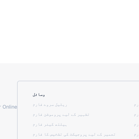
وسائل
رم
ریٹیل سروے فارم
 Online
رم
تشہیر کے لیے پروموشن فارم
رم
ہیلتھ کیئر فارم
رم
تعمیر کے لیے پروجیکٹ کی تشخیص کا فارم