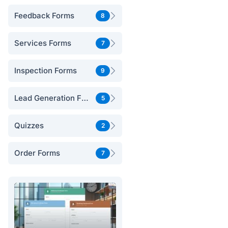
Feedback Forms
8
Services Forms
7
Inspection Forms
9
Lead Generation Forms
5
Quizzes
2
Order Forms
7