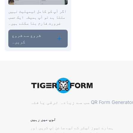
اگر آپ کو کامل ٹیمپلیٹ نہیں
ملتا ہے تو آپ ہمیشہ ایک حسب
ضرورت فارم بنا سکتے ہیں۔
شروع سے شروع
کریں۔
QR Form Generator
سب سے زیادہ ترقی یافتہ
لوپ میں رہیں
ہمارے نیوز لیٹر کے لیے سائن اپ کریں اور