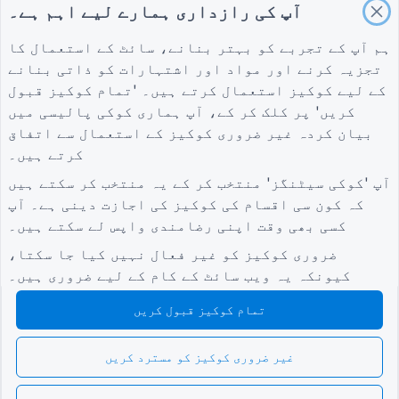
آپ کی رازداری ہمارے لیے اہم ہے۔
تعمیر کے لیے پروجیکٹ کی تشخیص کا فارم
لاجسٹکس کے لیے سپلائر کی تشخیص کا فارم
ہم آپ کے تجربے کو بہتر بنانے، سائٹ کے استعمال کا
تجزیہ کرنے اور مواد اور اشتہارات کو ذاتی بنانے
یوٹیلٹیز کے لیے سروس کی درخواست کا فارم
کے لیے کوکیز استعمال کرتے ہیں۔ 'تمام کوکیز قبول
کسٹمر مصروفیت کا فارم
کریں' پر کلک کر کے، آپ ہماری
کوکی پالیسی
میں
بیان کردہ غیر ضروری کوکیز کے استعمال سے اتفاق
کرتے ہیں۔
شرائط
کمپنی
گائیڈز
آپ 'کوکی سیٹنگز' منتخب کر کے یہ منتخب کر سکتے ہیں
شرائط
ہمارے بارے میں
امدادی مرکز
کہ کون سی اقسام کی کوکیز کی اجازت دینی ہے۔ آپ
رازداری کی پالیسی
ہم سے رابطہ کریں۔
بلاگ
کسی بھی وقت اپنی رضامندی واپس لے سکتے ہیں۔
کوکی سیٹنگز
TIGER FORM گائیڈ
کمیونٹی میں شامل ہوں۔
ضروری کوکیز کو غیر فعال نہیں کیا جا سکتا،
کیونکہ یہ ویب سائٹ کے کام کے لیے ضروری ہیں۔
تمام کوکیز قبول کریں
غیر ضروری کوکیز کو مسترد کریں
© 2026 QR Form Generator. All rights reserved.