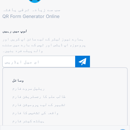
سب سے زیادہ ترقی یافتہ
QR Form Generator Online
لوپ میں رہیں
ہمارے نیوز لیٹر کے لیے سائن اپ کریں اور
پروموز، اپ ڈیٹس اور ٹپس کے بارے میں سننے
والے پہلے فرد بنیں۔
وسائل
ریٹیل سروے فارم
طالب علم کا رجسٹریشن فارم
تشہیر کے لیے پروموشن فارم
واقعہ کی تشخیص کا فارم
ہیلتھ کیئر فارم
ریسٹورنٹ آرڈرنگ سسٹم فارم