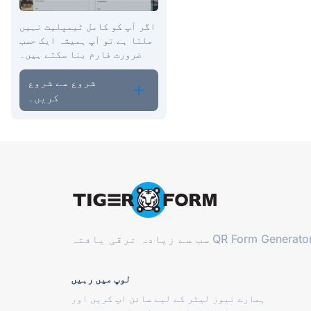
اگر آپ کو کامل ٹیمپلیٹ نہیں
ملتا ہے تو آپ ہمیشہ ایک حسب
ضرورت فارم بنا سکتے ہیں۔
شروع سے شروع
کریں۔
QR Form Generator
سب سے زیادہ ترقی یافتہ
لوپ میں رہیں
ہمارے نیوز لیٹر کے لیے سائن اپ کریں اور