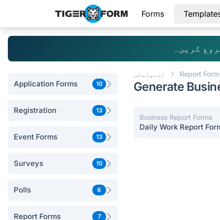
Forms
Template
روع کریں۔
Report Form
ٹیمپلیٹس
Application Forms
Generate Busine
10
Registration
13
Business Report Forms
Daily Work Report For
Event Forms
13
Surveys
10
Polls
6
Report Forms
7