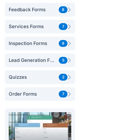
Feedback Forms
8
Services Forms
7
Inspection Forms
9
Lead Generation Forms
5
Quizzes
2
Order Forms
7