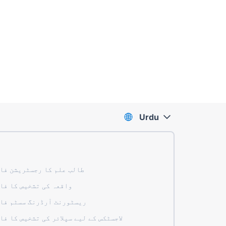
Urdu
طالب علم کا رجسٹریشن فا
واقعہ کی تشخیص کا فا
ریسٹورنٹ آرڈرنگ سسٹم فا
لاجسٹکس کے لیے سپلائر کی تشخیص کا فا