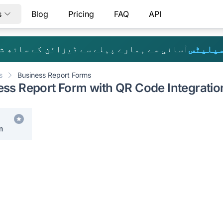
s
Blog
Pricing
FAQ
API
مپلیٹس
آسانی سے ہمارے پہلے سے ڈیزائن کے ساتھ ش
s
Business Report Forms
ss Report Form with QR Code Integratio
m