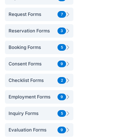
Request Forms
7
Reservation Forms
3
Booking Forms
5
Consent Forms
9
Checklist Forms
2
Employment Forms
9
Inquiry Forms
5
Evaluation Forms
9