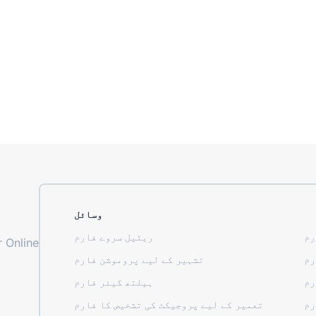
وسائل
رم
ریٹیل سروے فارم
 Online
رم
تشہیر کے لیے پروموشن فارم
رم
ہیلتھ کیئر فارم
رم
تعمیر کے لیے پروجیکٹ کی تشخیص کا فارم