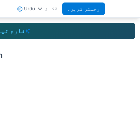
رجسٹر کریں۔
لاگ ان
Urdu
فارم ٹی
n