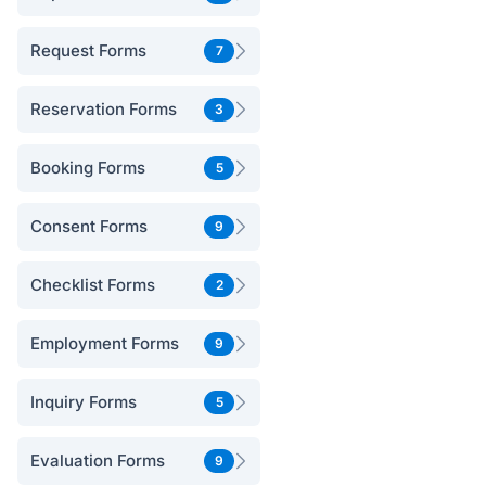
Request Forms
7
Reservation Forms
3
Booking Forms
5
Consent Forms
9
Checklist Forms
2
Employment Forms
9
Inquiry Forms
5
Evaluation Forms
9