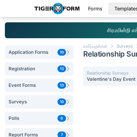
Forms
Template
சிரமமின்றி 
வார்ப்புருக்கள்
Surveys
Application Forms
Relationship Su
10
Registration
13
Relationship Surveys
Valentine's Day Event
Event Forms
13
Surveys
10
Polls
6
Report Forms
7