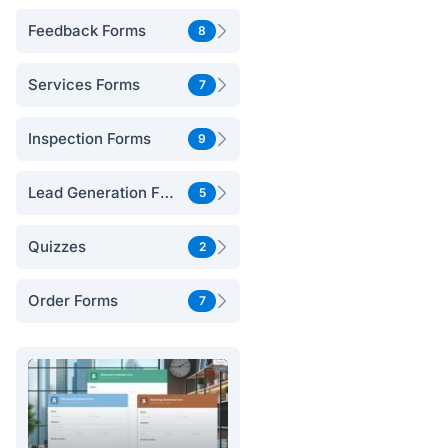
Feedback Forms
8
Services Forms
7
Inspection Forms
9
Lead Generation Forms
5
Quizzes
2
Order Forms
7