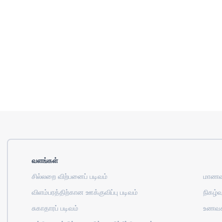
வளங்கள்
சில்லறை விற்பனைப் படிவம்
மாணவர
விளம்பரத்திற்கான ஊக்குவிப்பு படிவம்
நிகழ்வு
சுகாதாரப் படிவம்
உணவக 