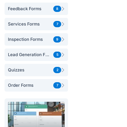
Feedback Forms
8
Services Forms
7
Inspection Forms
9
Lead Generation Forms
5
Quizzes
2
Order Forms
7