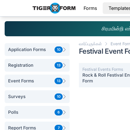
Forms
Template
சிரமமின்றி 
வார்ப்புருக்கள்
Event For
Application Forms
Festival Event 
10
Registration
13
Festival Events Forms
Rock & Roll Festival En
Event Forms
Form
13
Surveys
10
Polls
6
Report Forms
7