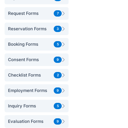
Request Forms
7
Reservation Forms
3
Booking Forms
5
Consent Forms
9
Checklist Forms
2
Employment Forms
9
Inquiry Forms
5
Evaluation Forms
9