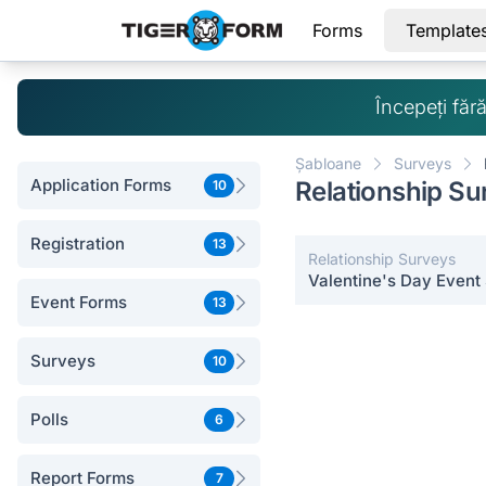
Forms
Template
Începeți făr
Șabloane
Surveys
Application Forms
Relationship Su
10
Registration
13
Relationship Surveys
Valentine's Day Event
Event Forms
13
Surveys
10
Polls
6
Report Forms
7