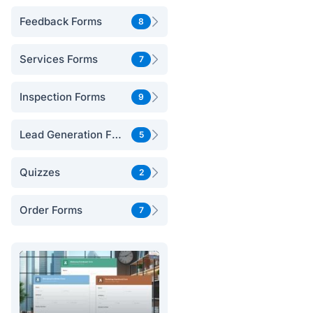
Feedback Forms
8
Services Forms
7
Inspection Forms
9
Lead Generation Forms
5
Quizzes
2
Order Forms
7