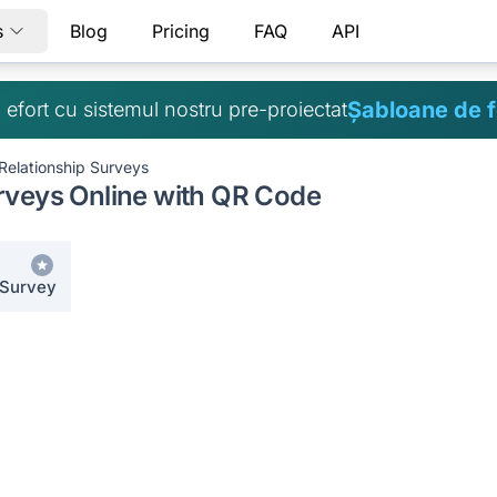
s
Blog
Pricing
FAQ
API
Șabloane de 
ă efort cu sistemul nostru pre-proiectat
Relationship Surveys
rveys Online with QR Code
 Survey