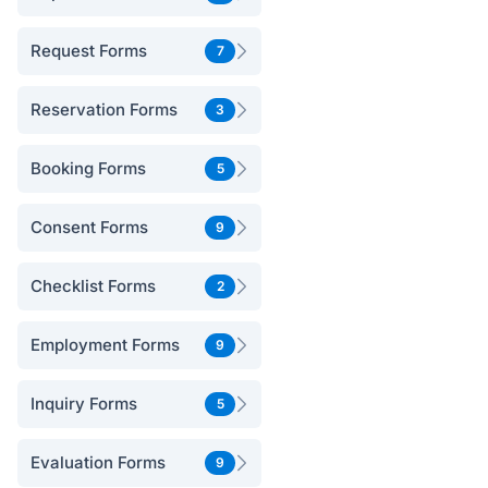
Request Forms
7
Reservation Forms
3
Booking Forms
5
Consent Forms
9
Checklist Forms
2
Employment Forms
9
Inquiry Forms
5
Evaluation Forms
9