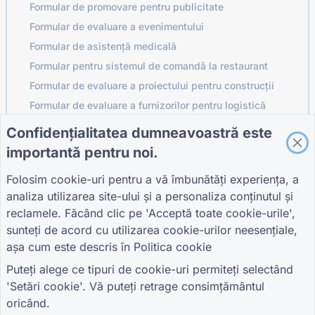
Formular de promovare pentru publicitate
Formular de evaluare a evenimentului
Formular de asistență medicală
Formular pentru sistemul de comandă la restaurant
Formular de evaluare a proiectului pentru construcții
Formular de evaluare a furnizorilor pentru logistică
Formular de cerere de servicii pentru utilități
Confidențialitatea dumneavoastră este
Formular de implicare a clienților
importantă pentru noi.
Folosim cookie-uri pentru a vă îmbunătăți experiența, a
analiza utilizarea site-ului și a personaliza conținutul și
GHIDURI
COMPANIE
TERMENI
reclamele. Făcând clic pe 'Acceptă toate cookie-urile',
Centrul de ajutor
Despre noi
Termeni
sunteți de acord cu utilizarea cookie-urilor neesențiale,
Blog
Contactaţi-ne
Politica de
așa cum este descris în
Politica cookie
TIGER FORM Ghid
confidențialitate
Setări cookie
Puteți alege ce tipuri de cookie-uri permiteți selectând
ALĂTURAȚI-VĂ COMUNITĂȚII
'Setări cookie'. Vă puteți retrage consimțământul
oricând.