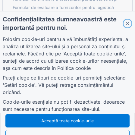
Formular de evaluare a furnizorilor pentru logistică
Formular de cerere de servicii pentru utilități
Confidențialitatea dumneavoastră este
Formular de implicare a clienților
importantă pentru noi.
Folosim cookie-uri pentru a vă îmbunătăți experiența, a
analiza utilizarea site-ului și a personaliza conținutul și
GHIDURI
COMPANIE
TERMENI
reclamele. Făcând clic pe 'Acceptă toate cookie-urile',
Centrul de ajutor
Despre noi
Termeni
sunteți de acord cu utilizarea cookie-urilor neesențiale,
Blog
Contactaţi-ne
Politica de
așa cum este descris în
Politica cookie
TIGER FORM Ghid
confidențialitate
Setări cookie
Puteți alege ce tipuri de cookie-uri permiteți selectând
ALĂTURAȚI-VĂ COMUNITĂȚII
'Setări cookie'. Vă puteți retrage consimțământul
oricând.
Cookie-urile esențiale nu pot fi dezactivate, deoarece
sunt necesare pentru funcționarea site-ului.
Acceptă toate cookie-urile
© 2026 QR Form Generator. All rights reserved.