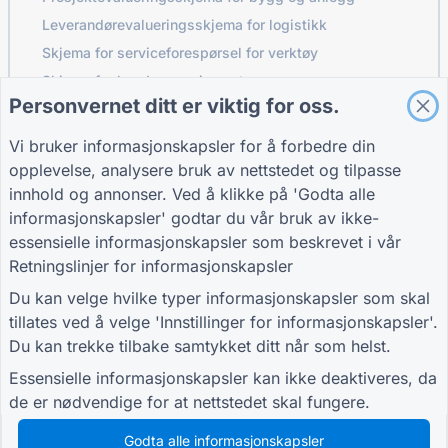
Leverandørevalueringsskjema for logistikk
Skjema for serviceforespørsel for verktøy
Skjema for kundeengasjement
Personvernet ditt er viktig for oss.
Vi bruker informasjonskapsler for å forbedre din
GUIDER
FIRMA
VILKÅR
opplevelse, analysere bruk av nettstedet og tilpasse
Brukerstøtte
Om oss
Vilkår
innhold og annonser. Ved å klikke på 'Godta alle
Blogg
Kontakt oss
Personvernpolicy
informasjonskapsler' godtar du vår bruk av ikke-
TIGER FORM
Innstillinger for
essensielle informasjonskapsler som beskrevet i vår
veiledning
informasjonskapsler
Retningslinjer for informasjonskapsler
BLI MED I FELLESSKAPET
Du kan velge hvilke typer informasjonskapsler som skal
tillates ved å velge 'Innstillinger for informasjonskapsler'.
Du kan trekke tilbake samtykket ditt når som helst.
Essensielle informasjonskapsler kan ikke deaktiveres, da
de er nødvendige for at nettstedet skal fungere.
© 2026 QR Form Generator. All rights reserved.
Godta alle informasjonskapsler