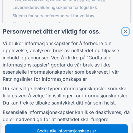
Leverandørevalueringsskjema for logistikk
Skjema for serviceforespørsel for verktøy
Skjema for kundeengasjement
Personvernet ditt er viktig for oss.
Vi bruker informasjonskapsler for å forbedre din
GUIDER
FIRMA
VILKÅR
opplevelse, analysere bruk av nettstedet og tilpasse
Brukerstøtte
Om oss
Vilkår
innhold og annonser. Ved å klikke på 'Godta alle
Blogg
Kontakt oss
Personvernpolicy
informasjonskapsler' godtar du vår bruk av ikke-
TIGER FORM
Innstillinger for
essensielle informasjonskapsler som beskrevet i vår
veiledning
informasjonskapsler
Retningslinjer for informasjonskapsler
BLI MED I FELLESSKAPET
Du kan velge hvilke typer informasjonskapsler som skal
tillates ved å velge 'Innstillinger for informasjonskapsler'.
Du kan trekke tilbake samtykket ditt når som helst.
Essensielle informasjonskapsler kan ikke deaktiveres, da
de er nødvendige for at nettstedet skal fungere.
© 2026 QR Form Generator. All rights reserved.
Godta alle informasjonskapsler