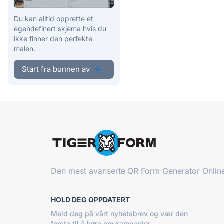
Du kan alltid opprette et
egendefinert skjema hvis du
ikke finner den perfekte
malen.
Start fra bunnen av
Den mest avanserte
QR Form Generator Onlin
HOLD DEG OPPDATERT
Meld deg på vårt nyhetsbrev og vær den
første til å høre om kampanjer,