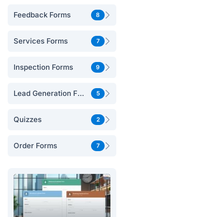
Feedback Forms
8
Services Forms
7
Inspection Forms
9
Lead Generation Forms
5
Quizzes
2
Order Forms
7