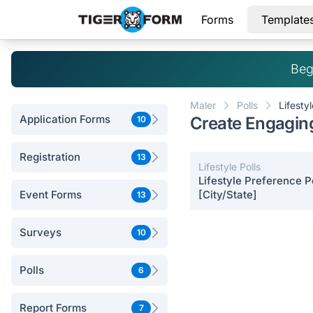
Forms
Template
Beg
Maler
Polls
Lifestyl
Application Forms
Create Engaging
10
Registration
13
Lifestyle Polls
Lifestyle Preference Po
Event Forms
[City/State]
13
Surveys
10
Polls
6
Report Forms
7