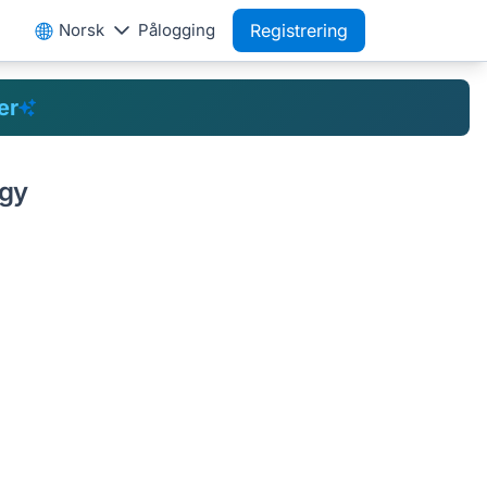
Norsk
Pålogging
Registrering
er
ogy