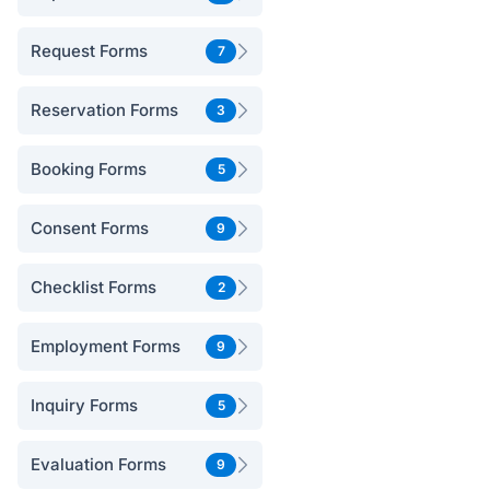
Request Forms
7
Reservation Forms
3
Booking Forms
5
Consent Forms
9
Checklist Forms
2
Employment Forms
9
Inquiry Forms
5
Evaluation Forms
9