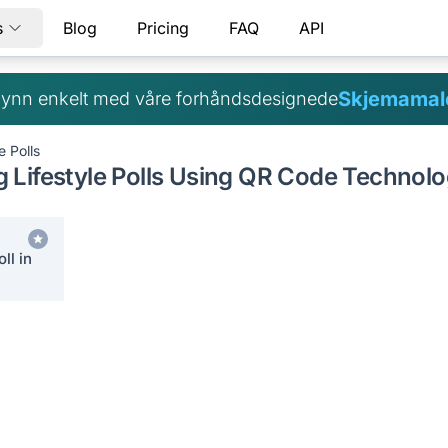
s
Blog
Pricing
FAQ
API
Skjemamal
ynn enkelt med våre forhåndsdesignede
e Polls
 Lifestyle Polls Using QR Code Technol
ll in