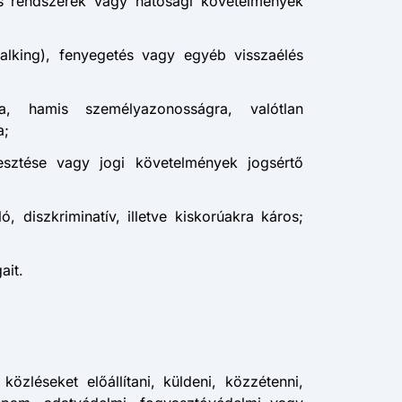
ós rendszerek vagy hatósági követelmények
talking), fenyegetés vagy egyéb visszaélés
ra, hamis személyazonosságra, valótlan
a;
jesztése vagy jogi követelmények jogsértő
 diszkriminatív, illetve kiskorúakra káros;
ait.
özléseket előállítani, küldeni, közzétenni,