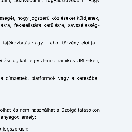
-spam, adatvédelmi, fogyasztóvédelmi vagy
sségét, hogy jogszerű közléseket küldjenek,
sra, feketelistára kerülésre, sávszélesség-
 tájékoztatás vagy – ahol törvény előírja –
yítási logikát terjeszteni dinamikus URL-eken,
a a címzettek, platformok vagy a keresőbeli
rolhat és nem használhat a Szolgáltatásokon
b anyagot, amely:
ó jogszerűen;