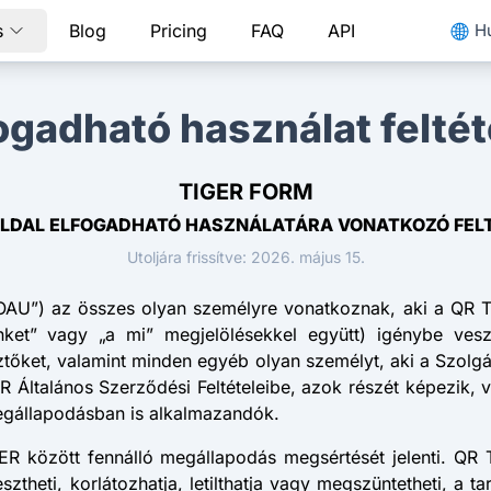
s
Blog
Pricing
FAQ
API
H
ogadható használat feltét
TIGER FORM
LDAL ELFOGADHATÓ HASZNÁLATÁRA VONATKOZÓ FEL
Utoljára frissítve: 2026. május 15.
„TOAU”) az összes olyan személyre vonatkoznak, aki a QR 
nket” vagy „a mi” megjelölésekkel együtt) igénybe veszi
sztőket, valamint minden egyéb olyan személyt, aki a Szolg
ER Általános Szerződési Feltételeibe, azok részét képezik
egállapodásban is alkalmazandók.
 között fennálló megállapodás megsértését jelenti. QR T
heti, korlátozhatja, letilthatja vagy megszüntetheti, a tarta