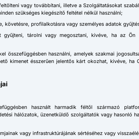
feltölteni vagy továbbítani, illetve a Szolgáltatásokat sz
nden szükséges kiegészítő feltétel nélkül használni;
e, követésre, profilalkotásra vagy személyes adatok gyűjté
tot gyűjteni, tárolni vagy megosztani, kivéve, ha az Ö
kel összefüggésben használni, amelyek szakmai jogosults
tő kimenet ésszerűen jelentős kárt okozhat, kivéve, ha Q
jai
efüggésben használt harmadik féltől származó platfor
detési hálózatok, üzenetküldő szolgáltatók vagy hasonló harm
rmjainak vagy infrastruktúrájának sértéséhez vagy visszaélé