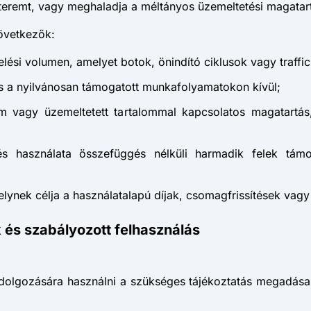
teremt, vagy meghaladja a méltányos üzemeltetési magatart
következők:
lési volumen, amelyet botok, önindító ciklusok vagy traffic
ás a nyilvánosan támogatott munkafolyamatokon kívül;
alom vagy üzemeltetett tartalommal kapcsolatos magatart
és használata összefüggés nélküli harmadik felek támo
lynek célja a használatalapú díjak, csomagfrissítések vagy
 és szabályozott felhasználás
eldolgozására használni a szükséges tájékoztatás megadás