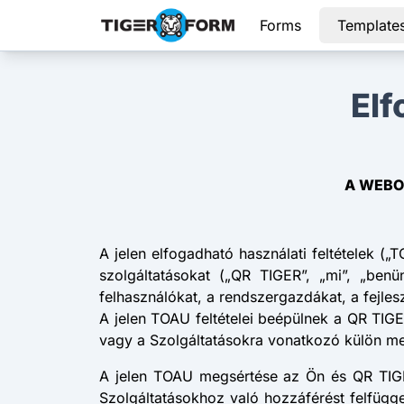
Forms
Template
Elf
A WEBO
A jelen elfogadható használati feltételek (
szolgáltatásokat („QR TIGER”, „mi”, „benü
felhasználókat, a rendszergazdákat, a fejle
A jelen TOAU feltételei beépülnek a QR TIG
vagy a Szolgáltatásokra vonatkozó külön m
A jelen TOAU megsértése az Ön és QR TIGER
Szolgáltatásokhoz való hozzáférést felfüggeszt