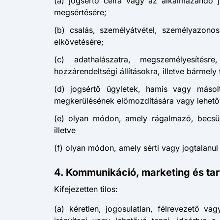
(a) jogsértő célra vagy az alkalmazandó 
megsértésére;
(b) csalás, személyátvétel, személyazonos
elkövetésére;
(c) adathalászatra, megszemélyesítésr
hozzárendeltségi állításokra, illetve bármely
(d) jogsértő ügyletek, hamis vagy másolt
megkerülésének előmozdítására vagy lehetőv
(e) olyan módon, amely rágalmazó, becsület
illetve
(f) olyan módon, amely sérti vagy jogtalanul
4. Kommunikáció, marketing és tar
Kifejezetten tilos:
(a) kéretlen, jogosulatlan, félrevezető va