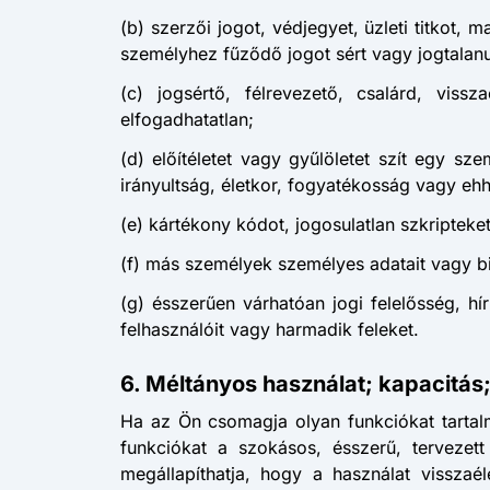
(b) szerzői jogot, védjegyet, üzleti titkot
személyhez fűződő jogot sért vagy jogtalanul 
(c) jogsértő, félrevezető, csalárd, viss
elfogadhatatlan;
(d) előítéletet vagy gyűlöletet szít egy sz
irányultság, életkor, fogyatékosság vagy ehhe
(e) kártékony kódot, jogosulatlan szkripteket
(f) más személyek személyes adatait vagy biza
(g) ésszerűen várhatóan jogi felelősség, hí
felhasználóit vagy harmadik feleket.
6. Méltányos használat; kapacitás;
Ha az Ön csomagja olyan funkciókat tartalma
funkciókat a szokásos, ésszerű, terveze
megállapíthatja, hogy a használat visszaél