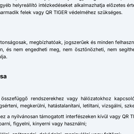
yéb helyreállító intézkedéseket alkalmazhatja előzetes érte
k, harmadik felek vagy QR TIGER védelméhez szükséges.
ztonságosak, megbízhatóak, jogszerűek és minden felhasz
on, és nem engedheti meg, nem ösztönözheti, nem segítheti
lja.
ása
összefüggő rendszerekhez vagy hálózatokhoz kapcsolódó h
teni, megkerülni, hatástalanítani, letiltani, vizsgálni, szke
hez a nyilvánosan támogatott interfészeken kívül vagy QR TIG
arni, figyelni, kinyerni vagy használni;