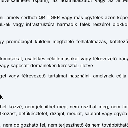
 a levélszemetet (spam), az adathalászatot vagy az anti
ni, amely sértheti QR TIGER vagy más ügyfelek azon képe
L-ek vagy infrastruktúra harmadik felek részéről blokkolá
gy promócióját küldeni megfelelő felhatalmazás, kötelező
lállomásokat, csalétkes célállomásokat vagy félrevezető irán
agy kapcsolt domaineken keresztül; illetve
eget vagy félrevezető tartalmat használni, amelynek célj
ok
ehet közzé, nem jeleníthet meg, nem oszthat meg, nem tá
vatkozást, betűkészletet, dizájnt, médiát, sablont vagy egyé
g, nem dolgozható fel, nem terjeszthető és nem továbbíthat