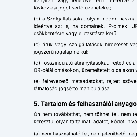
irányítani vagy lehetővé tenni, ideértve
távközlési jogot sértő üzeneteket;
(b) a Szolgáltatásokat olyan módon használ
ideértve azt is, ha domainek, IP-címek, UR
csökkentésre vagy elutasításra kerül;
(c) áruk vagy szolgáltatások hirdetését va
jogszerű jogalap nélkül;
(d) rosszindulatú átirányításokat, rejtett cé
QR-célállomásokon, üzemeltetett oldalakon v
(e) félrevezető metaadatokat, rejtett szöv
láthatóság jogsértő manipulálása.
5. Tartalom és felhasználói anyag
Ön nem továbbíthat, nem tölthet fel, nem t
keresztül olyan tartalmat, adatot, kódot, hi
(a) nem használható fel, nem jeleníthető me