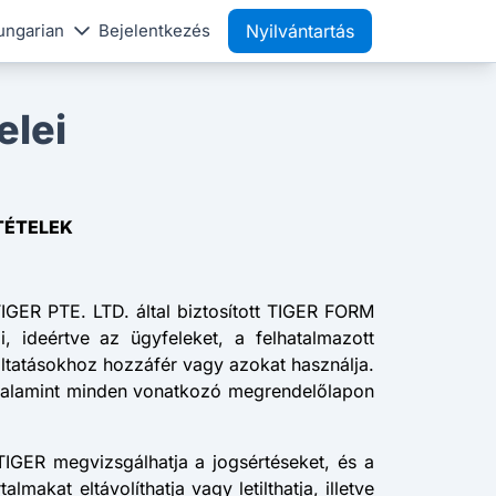
ungarian
Bejelentkezés
Nyilvántartás
elei
TÉTELEK
TIGER PTE. LTD. által biztosított TIGER FORM
, ideértve az ügyfeleket, a felhatalmazott
áltatásokhoz hozzáfér vagy azokat használja.
, valamint minden vonatkozó megrendelőlapon
IGER megvizsgálhatja a jogsértéseket, és a
lmakat eltávolíthatja vagy letilthatja, illetve