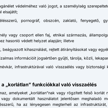
, magánélet védelméhez való jogot, a személyiség szerepelt
elsajátít;
zaélésszerű, pornográf, obszcén, zaklató, fenyegető, 
emély vagy csoport ellen faj, etnikai származás, állampolgá
z hasonló védett helyzet alapján; illetve
, beágyazott kihasználást, rejtett átirányításokat vagy egyé
lmas információit jogsértően gyűjti, tárolja, közli, lekaparj
rnévkár, infrastruktúrával való visszaélés vagy biztonsági
 a „korlátlan” funkciókkal való visszaélés
z, amelyeket „korlátlan”nak vagy rögzített felső korlát n
tt vagy dokumentált használatot jelentősen meghaladó m
ésszerű, ha az lényegesen megterheli az infrastruktúrát