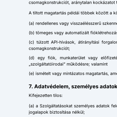
csomagkonstrukciót, aránytalan kockázatot 
A tiltott magatartás példái többek között a 
(a) rendellenes vagy visszaélésszerű szkenne
(b) tömeges vagy automatizált fióklétrehoz
(c) túlzott API-hívások, átirányítási forg
csomagkonstrukciót;
(d) egy fiók, munkaterület vagy előfizet
„szolgáltatóirodai” működésre; valamint
(e) ismételt vagy mintázatos magatartás, ame
7. Adatvédelem, személyes adatok
Kifejezetten tilos:
(a) a Szolgáltatásokat személyes adatok f
jogalapok biztosítása nélkül;