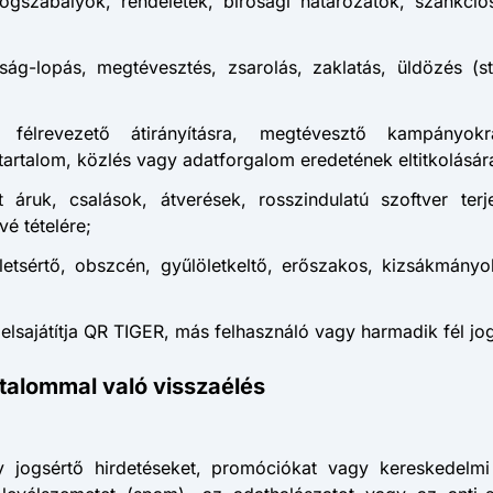
jogszabályok, rendeletek, bírósági határozatok, szankci
ság-lopás, megtévesztés, zsarolás, zaklatás, üldözés (s
e, félrevezető átirányításra, megtévesztő kampányok
 tartalom, közlés vagy adatforgalom eredetének eltitkolásár
 áruk, csalások, átverések, rosszindulatú szoftver ter
é tételére;
sértő, obszcén, gyűlöletkeltő, erőszakos, kizsákmányoló,
 elsajátítja QR TIGER, más felhasználó vagy harmadik fél jog
talommal való visszaélés
gy jogsértő hirdetéseket, promóciókat vagy kereskedelmi k