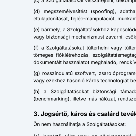
(c) a Szolgáltatásokat visszafejteni, dekompi
(d) megszemélyesítést (spoofing), adathal
eltulajdonítását, fejléc-manipulációt, munka
(e) bármely, a Szolgáltatásokhoz kapcsolódó 
vagy biztonsági mechanizmust zavarni, csök
(f) a Szolgáltatásokat túlterhelni vagy túlte
tömeges fióklétrehozás, szolgáltatásmegt
dokumentált használatot meghaladó, rendkív
(g) rosszindulatú szoftvert, zsarolóprogram
vagy ezekhez hasonló káros technológiát bevi
(h) a Szolgáltatásokat biztonsági támad
(benchmarking), illetve más hálózat, rendsze
3. Jogsértő, káros és csalárd tev
Ön nem használhatja a Szolgáltatásokat: