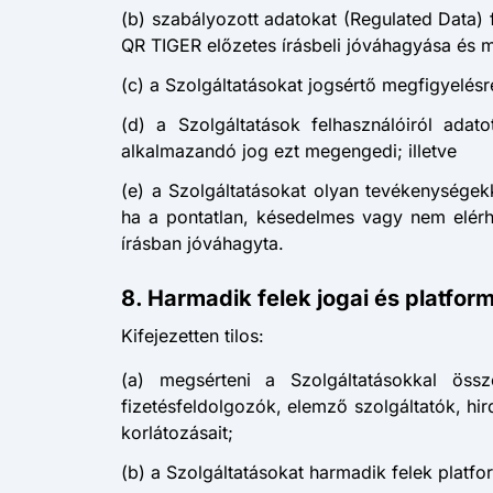
(b) szabályozott adatokat (Regulated Data) 
QR TIGER előzetes írásbeli jóváhagyása és mi
(c) a Szolgáltatásokat jogsértő megfigyelésr
(d) a Szolgáltatások felhasználóiról ada
alkalmazandó jog ezt megengedi; illetve
(e) a Szolgáltatásokat olyan tevékenységek
ha a pontatlan, késedelmes vagy nem elérhe
írásban jóváhagyta.
8. Harmadik felek jogai és platform
Kifejezetten tilos:
(a) megsérteni a Szolgáltatásokkal össz
fizetésfeldolgozók, elemző szolgáltatók, hir
korlátozásait;
(b) a Szolgáltatásokat harmadik felek platfo