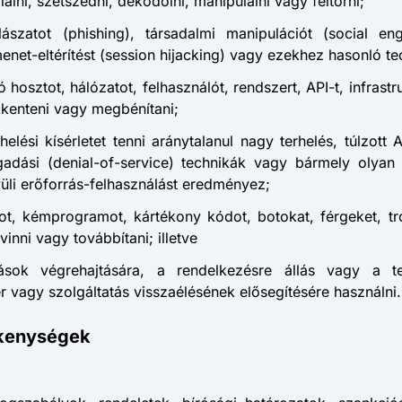
lálni, szétszedni, dekódolni, manipulálni vagy feltörni;
ászatot (phishing), társadalmi manipulációt (social en
menet-eltérítést (session hijacking) vagy ezekhez hasonló te
hosztot, hálózatot, felhasználót, rendszert, API-t, infrast
kenteni vagy megbénítani;
rhelési kísérletet tenni aránytalanul nagy terhelés, túlzot
agadási (denial-of-service) technikák vagy bármely olya
üli erőforrás-felhasználást eredményez;
ot, kémprogramot, kártékony kódot, botokat, férgeket, tr
nni vagy továbbítani; illetve
ások végrehajtására, a rendelkezésre állás vagy a tel
r vagy szolgáltatás visszaélésének elősegítésére használni.
ékenységek