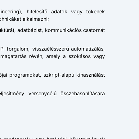
gineering), hitelesítő adatok vagy tokenek
chnikákat alkalmazni;
ruktúrát, adatbázist, kommunikációs csatornát
t API-forgalom, visszaélésszerű automatizálás,
n magatartás révén, amely a szokásos vagy
ójai programokat, szkript-alapú kihasználást
jesítmény versenycélú összehasonlítására