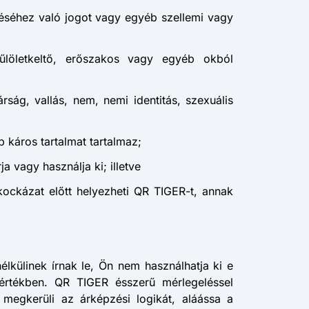
etéséhez való jogot vagy egyéb szellemi vagy
gyűlöletkeltő, erőszakos vagy egyéb okból
rság, vallás, nem, nemi identitás, szexuális
b káros tartalmat tartalmaz;
a vagy használja ki; illetve
 kockázat előtt helyezheti QR TIGER-t, annak
élkülinek írnak le, Ön nem használhatja ki e
értékben. QR TIGER ésszerű mérlegeléssel
, megkerüli az árképzési logikát, aláássa a