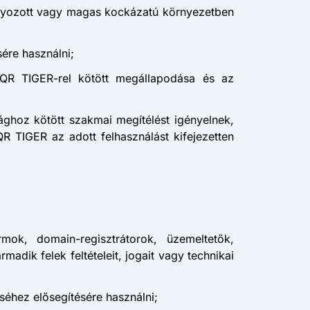
abályozott vagy magas kockázatú környezetben
sére használni;
n QR TIGER-rel kötött megállapodása és az
ághoz kötött szakmai megítélést igényelnek,
R TIGER az adott felhasználást kifejezetten
mok, domain-regisztrátorok, üzemeltetők,
adik felek feltételeit, jogait vagy technikai
séhez elősegítésére használni;