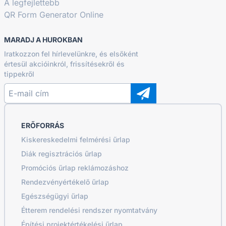
A legfejlettebb
QR Form Generator Online
MARADJ A HUROKBAN
Iratkozzon fel hírlevelünkre, és elsőként
értesül akcióinkról, frissítésekről és
tippekről
ERŐFORRÁS
Kiskereskedelmi felmérési űrlap
Diák regisztrációs űrlap
Promóciós űrlap reklámozáshoz
Rendezvényértékelő űrlap
Egészségügyi űrlap
Étterem rendelési rendszer nyomtatvány
Építési projektértékelési űrlap