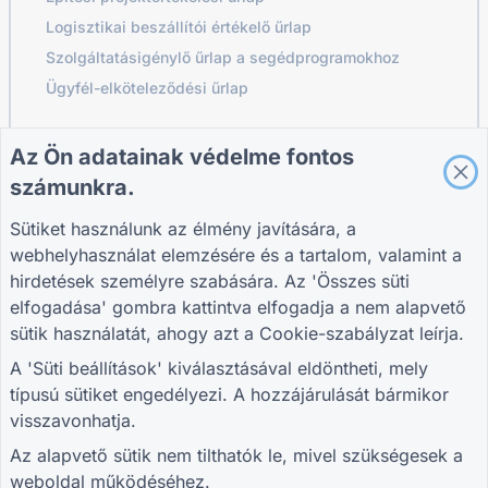
Logisztikai beszállítói értékelő űrlap
Szolgáltatásigénylő űrlap a segédprogramokhoz
Ügyfél-elköteleződési űrlap
Az Ön adatainak védelme fontos
ÚTMUTATÓK
VÁLLALAT
FELTÉTELEK
számunkra.
Súgó
Rólunk
Feltételek
Blog
Vegye fel velünk a
Adatvédelmi
Sütiket használunk az élmény javítására, a
TIGER FORM
kapcsolatot
szabályzat
webhelyhasználat elemzésére és a tartalom, valamint a
Útmutató
Süti beállítások
hirdetések személyre szabására. Az 'Összes süti
CSATLAKOZZ A KÖZÖSSÉGHEZ
elfogadása' gombra kattintva elfogadja a nem alapvető
sütik használatát, ahogy azt a
Cookie-szabályzat
leírja.
A 'Süti beállítások' kiválasztásával eldöntheti, mely
típusú sütiket engedélyezi. A hozzájárulását bármikor
visszavonhatja.
© 2026 QR Form Generator. All rights reserved.
Az alapvető sütik nem tilthatók le, mivel szükségesek a
weboldal működéséhez.