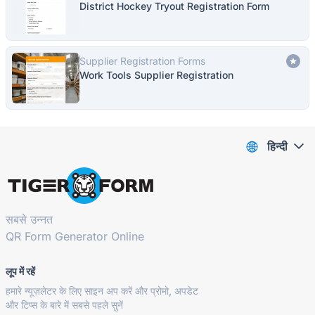
District Hockey Tryout Registration Form
Supplier Registration Forms
Work Tools Supplier Registration
हिन्दी
सबसे उन्नत
QR Form Generator Online
लूप में रहें
हमारे न्यूज़लेटर के लिए साइन अप करें और प्रोमो, अपडेट
और टिप्स के बारे में सबसे पहले सुनें