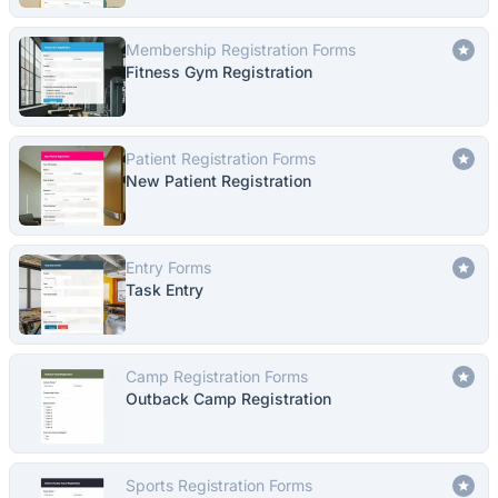
Membership Registration Forms
Fitness Gym Registration
Patient Registration Forms
New Patient Registration
Entry Forms
Task Entry
Camp Registration Forms
Outback Camp Registration
Sports Registration Forms