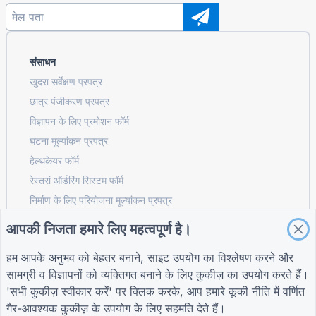
संसाधन
खुदरा सर्वेक्षण प्रपत्र
छात्र पंजीकरण प्रपत्र
विज्ञापन के लिए प्रमोशन फॉर्म
घटना मूल्यांकन प्रपत्र
हेल्थकेयर फॉर्म
रेस्तरां ऑर्डरिंग सिस्टम फॉर्म
निर्माण के लिए परियोजना मूल्यांकन प्रपत्र
रसद के लिए आपूर्तिकर्ता मूल्यांकन प्रपत्र
आपकी निजता हमारे लिए महत्वपूर्ण है।
उपयोगिताओं के लिए सेवा अनुरोध प्रपत्र
हम आपके अनुभव को बेहतर बनाने, साइट उपयोग का विश्लेषण करने और
ग्राहक सहभागिता फॉर्म
सामग्री व विज्ञापनों को व्यक्तिगत बनाने के लिए कुकीज़ का उपयोग करते हैं।
'सभी कुकीज़ स्वीकार करें' पर क्लिक करके, आप हमारे
कूकी नीति
में वर्णित
गैर-आवश्यक कुकीज़ के उपयोग के लिए सहमति देते हैं।