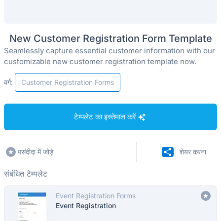
New Customer Registration Form Template
Seamlessly capture essential customer information with our
customizable new customer registration template now.
वर्ग:
Customer Registration Forms
टेम्पलेट का इस्तेमाल करें
पसंदीदा में जोड़े
शेयर करना
संबंधित टेम्पलेट
Event Registration Forms
Event Registration