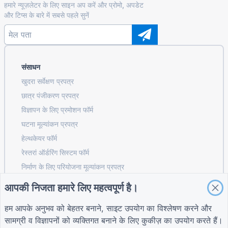
हमारे न्यूज़लेटर के लिए साइन अप करें और प्रोमो, अपडेट
और टिप्स के बारे में सबसे पहले सुनें
संसाधन
खुदरा सर्वेक्षण प्रपत्र
छात्र पंजीकरण प्रपत्र
विज्ञापन के लिए प्रमोशन फॉर्म
घटना मूल्यांकन प्रपत्र
हेल्थकेयर फॉर्म
रेस्तरां ऑर्डरिंग सिस्टम फॉर्म
निर्माण के लिए परियोजना मूल्यांकन प्रपत्र
रसद के लिए आपूर्तिकर्ता मूल्यांकन प्रपत्र
आपकी निजता हमारे लिए महत्वपूर्ण है।
उपयोगिताओं के लिए सेवा अनुरोध प्रपत्र
हम आपके अनुभव को बेहतर बनाने, साइट उपयोग का विश्लेषण करने और
ग्राहक सहभागिता फॉर्म
सामग्री व विज्ञापनों को व्यक्तिगत बनाने के लिए कुकीज़ का उपयोग करते हैं।