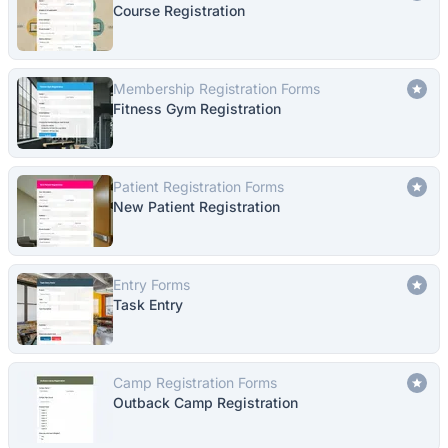
Course Registration
Membership Registration Forms
Fitness Gym Registration
Patient Registration Forms
New Patient Registration
Entry Forms
Task Entry
Camp Registration Forms
Outback Camp Registration