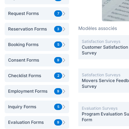
Request Forms
7
Modèles associés
Reservation Forms
3
Satisfaction Surveys
Booking Forms
5
Customer Satisfaction
Survey
Consent Forms
9
Satisfaction Surveys
Checklist Forms
2
Movers Service Feed
Survey
Employment Forms
9
Inquiry Forms
5
Evaluation Surveys
Program Evaluation S
Form
Evaluation Forms
9