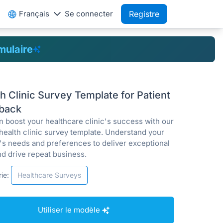
Français
Se connecter
Registre
mulaire
h Clinic Survey Template for Patient
back
n boost your healthcare clinic's success with our
 health clinic survey template. Understand your
t's needs and preferences to deliver exceptional
nd drive repeat business.
ie:
Healthcare Surveys
Utiliser le modèle