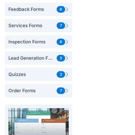
Feedback Forms
8
Services Forms
7
Inspection Forms
9
Lead Generation Forms
5
Quizzes
2
Order Forms
7