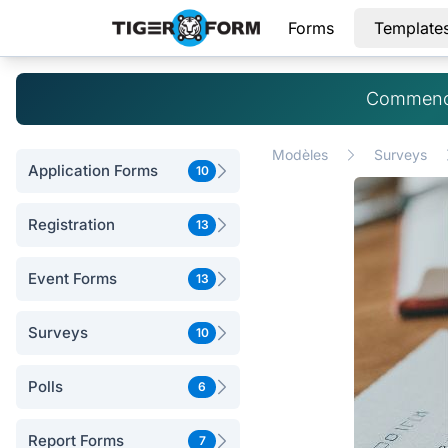
Forms
Template
Commence
Modèles
Surveys
Application Forms
10
Registration
13
Event Forms
13
Surveys
10
Polls
6
Report Forms
7