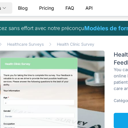
s
Blog
Pricing
FAQ
API
Modèles de for
z sans effort avec notre préconçu
Healthcare Surveys
Health Clinic Survey
Healt
Feed
You ca
online
patien
care a
Catégor