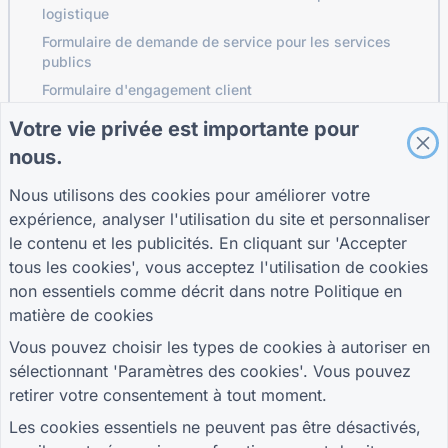
logistique
Formulaire de demande de service pour les services
publics
Formulaire d'engagement client
Votre vie privée est importante pour
nous.
GUIDES
ENTREPRISE
TERMES
Nous utilisons des cookies pour améliorer votre
Centre d'aide
À propos de nous
Termes
Blogue
Contactez-nous
politique de
expérience, analyser l'utilisation du site et personnaliser
TIGER FORMGuide
confidentialité
le contenu et les publicités. En cliquant sur 'Accepter
Paramètres des
tous les cookies', vous acceptez l'utilisation de cookies
cookies
non essentiels comme décrit dans notre
Politique en
REJOIGNEZ LA COMMUNAUTÉ
matière de cookies
Vous pouvez choisir les types de cookies à autoriser en
sélectionnant 'Paramètres des cookies'. Vous pouvez
retirer votre consentement à tout moment.
Les cookies essentiels ne peuvent pas être désactivés,
© 2026 QR Form Generator. All rights reserved.