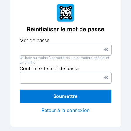
Réinitialiser le mot de passe
Mot de passe
Entrez
un
Utilisez au moins 8 caractères, un caractère spécial et
mot
un chiffre
de
Confirmez le mot de passe
passe
Enter
a
password
Soumettre
Retour à la connexion