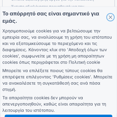
Έντυπο αξιολόγησης προμηθευτή για την
εφοδιαστική
Το απόρρητό σας είναι σημαντικό για
Έντυπο Αίτησης Υπηρεσιών για Υπηρεσίες κοινής
εμάς.
ωφέλειας
Χρησιμοποιούμε cookies για να βελτιώσουμε την
Φόρμα δέσμευσης πελατών
εμπειρία σας, να αναλύσουμε τη χρήση του ιστότοπου
και να εξατομικεύσουμε το περιεχόμενο και τις
διαφημίσεις. Κάνοντας κλικ στο 'Αποδοχή όλων των
ΟΔΗΓΟΊ
ΕΤΑΙΡΕΊΑ
ΟΡΟΙ
cookies', συμφωνείτε με τη χρήση μη απαραίτητων
Κέντρο βοήθειας
Σχετικά με εμάς
Οροι
cookies όπως περιγράφεται στο
Πολιτική cookie
Ιστολόγιο
Επικοινωνήστε μαζί
Πολιτική Απορρήτου
TIGER FORM
μας
Ρυθμίσεις cookies
Μπορείτε να επιλέξετε ποιους τύπους cookies θα
Οδηγός
επιτρέψετε επιλέγοντας 'Ρυθμίσεις cookies'. Μπορείτε
ΓΊΝΕΤΕ ΜΈΛΟΣ ΤΗΣ ΚΟΙΝΌΤΗΤΑΣ
να ανακαλέσετε τη συγκατάθεσή σας ανά πάσα
στιγμή.
Τα απαραίτητα cookies δεν μπορούν να
απενεργοποιηθούν, καθώς είναι απαραίτητα για τη
λειτουργία του ιστότοπου.
© 2026 QR Form Generator. All rights reserved.