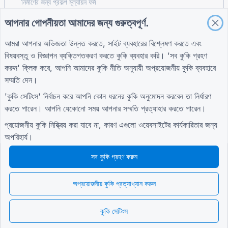
নির্মাণের জন্য প্রকল্প মূল্যায়ন ফর্ম
সরবরাহকারী মূল্যায়ন ফর্ম সরবরাহের জন্য
আপনার গোপনীয়তা আমাদের জন্য গুরুত্বপূর্ণ.
ইউটিলিটিগুলির জন্য পরিষেবা অনুরোধ ফর্ম
আমরা আপনার অভিজ্ঞতা উন্নত করতে, সাইট ব্যবহারের বিশ্লেষণ করতে এবং
কাস্টমার এনগেজমেন্ট ফর্ম
বিষয়বস্তু ও বিজ্ঞাপন ব্যক্তিগতকরণ করতে কুকি ব্যবহার করি। 'সব কুকি গ্রহণ
করুন' ক্লিক করে, আপনি আমাদের
কুকি নীতি
অনুযায়ী অপ্রয়োজনীয় কুকি ব্যবহারে
সম্মতি দেন।
গাইড
কোম্পানি
শর্তাবলী
'কুকি সেটিংস' নির্বাচন করে আপনি কোন ধরনের কুকি অনুমোদন করবেন তা নির্ধারণ
সহায়তা কেন্দ্র
আমাদের সম্পর্কে
শর্তাবলী
করতে পারেন। আপনি যেকোনো সময় আপনার সম্মতি প্রত্যাহার করতে পারেন।
ব্লগ
আমাদের সাথে যোগাযোগ করুন
গোপনীয়তা নীতি
TIGER FORM গাইড
কুকি সেটিংস
প্রয়োজনীয় কুকি নিষ্ক্রিয় করা যাবে না, কারণ এগুলো ওয়েবসাইটের কার্যকারিতার জন্য
সম্প্রদায়ে যোগদান করুন
অপরিহার্য।
সব কুকি গ্রহণ করুন
অপ্রয়োজনীয় কুকি প্রত্যাখ্যান করুন
© 2026 QR Form Generator. All rights reserved.
কুকি সেটিংস