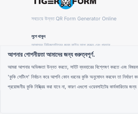
সবচেয়ে উন্নত
QR Form Generator Online
লুপে থাকুন
আমাদের নিউজলেটারের জন্য সাইন আপ করুন এবং প্রচার,
আপডেট এবং টিপস সম্পর্কে প্রথম শুনুন
আপনার গোপনীয়তা আমাদের জন্য গুরুত্বপূর্ণ.
আমরা আপনার অভিজ্ঞতা উন্নত করতে, সাইট ব্যবহারের বিশ্লেষণ করতে এবং বিষয়ব
'কুকি সেটিংস' নির্বাচন করে আপনি কোন ধরনের কুকি অনুমোদন করবেন তা নির্ধার
সম্প্রদায়ে যোগদান করুন
প্রয়োজনীয় কুকি নিষ্ক্রিয় করা যাবে না, কারণ এগুলো ওয়েবসাইটের কার্যকারিতার জন্য