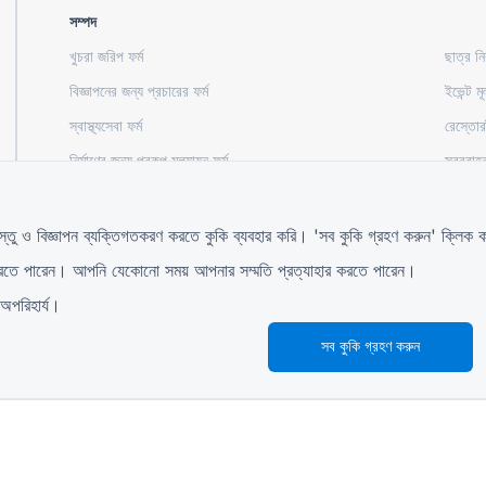
সম্পদ
খুচরা জরিপ ফর্ম
ছাত্র নি
বিজ্ঞাপনের জন্য প্রচারের ফর্ম
ইভেন্ট মূ
স্বাস্থ্যসেবা ফর্ম
রেস্তোরা
নির্মাণের জন্য প্রকল্প মূল্যায়ন ফর্ম
সরবরাহকা
ইউটিলিটিগুলির জন্য পরিষেবা অনুরোধ ফর্ম
কাস্টমার
স্তু ও বিজ্ঞাপন ব্যক্তিগতকরণ করতে কুকি ব্যবহার করি। 'সব কুকি গ্রহণ করুন' ক্লি
ণ করতে পারেন। আপনি যেকোনো সময় আপনার সম্মতি প্রত্যাহার করতে পারেন।
গাইড
কোম্পানি
 অপরিহার্য।
সহায়তা কেন্দ্র
আমাদের সম্পর্কে
ব্লগ
আমাদের সাথে যোগাযোগ করুন
সব কুকি গ্রহণ করুন
TIGER FORM গাইড
© 2026 QR Form Generator. All rights reserved.