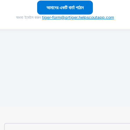
আমাদের একটি বার্তা পাঠান
অথবা ইমেইল করুন
tiger-form@qrtiger.helpscoutapp.com