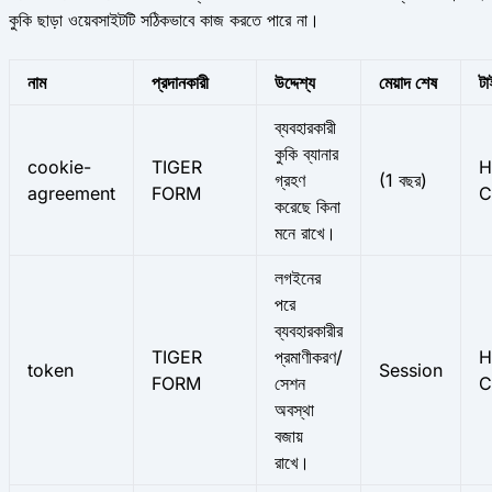
কুকি ছাড়া ওয়েবসাইটটি সঠিকভাবে কাজ করতে পারে না।
নাম
প্রদানকারী
উদ্দেশ্য
মেয়াদ শেষ
ট
ব্যবহারকারী
কুকি ব্যানার
cookie-
TIGER
H
গ্রহণ
(1 বছর)
agreement
FORM
C
করেছে কিনা
মনে রাখে।
লগইনের
পরে
ব্যবহারকারীর
TIGER
প্রমাণীকরণ/
H
token
Session
FORM
সেশন
C
অবস্থা
বজায়
রাখে।