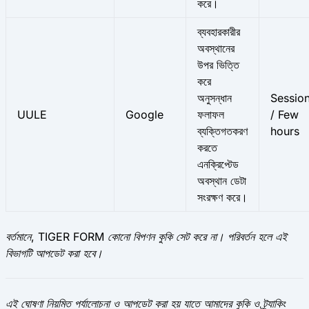
করে।
ব্যবহারকারীর
অবস্থানের
উপর ভিত্তি
করে
অনুসন্ধান
Sessio
UULE
Google
ফলাফল
/ Few
ব্যক্তিগতকরণ
hours
করতে
এনক্রিপ্টেড
অবস্থান ডেটা
সংরক্ষণ করে।
বর্তমানে, TIGER FORM কোনো বিপণন কুকি সেট করে না। পরিবর্তন হলে এই
বিভাগটি আপডেট করা হবে।
এই ঘোষণা নিয়মিত পর্যালোচনা ও আপডেট করা হয় যাতে আমাদের কুকি ও ট্র্যাকিং