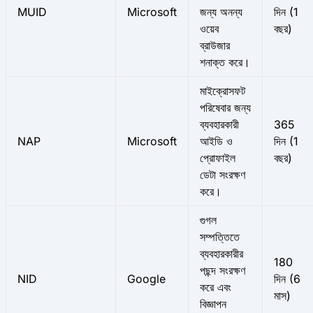
MUID
Microsoft
জন্য অনন্য
দিন (1
ওয়েব
বছর)
ব্রাউজার
শনাক্ত করে।
মাইক্রোসফট
পরিষেবার জন্য
ব্যবহারকারী
365
NAP
Microsoft
আইডি ও
দিন (1
প্রোফাইল
বছর)
ডেটা সংরক্ষণ
করে।
গুগল
সম্পত্তিতে
ব্যবহারকারীর
180
পছন্দ সংরক্ষণ
NID
Google
দিন (6
করে এবং
মাস)
বিজ্ঞাপন