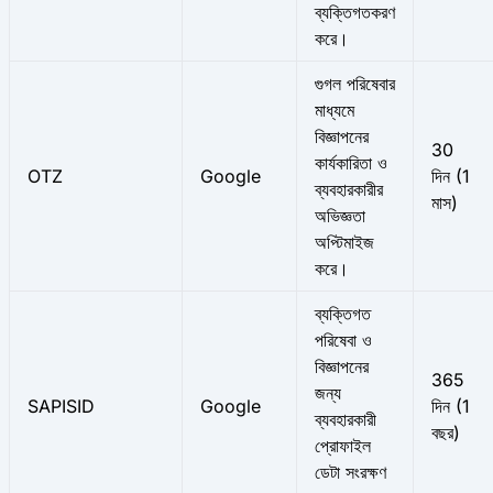
ব্যক্তিগতকরণ
করে।
গুগল পরিষেবার
মাধ্যমে
বিজ্ঞাপনের
30
কার্যকারিতা ও
OTZ
Google
দিন (1
ব্যবহারকারীর
মাস)
অভিজ্ঞতা
অপ্টিমাইজ
করে।
ব্যক্তিগত
পরিষেবা ও
বিজ্ঞাপনের
365
জন্য
SAPISID
Google
দিন (1
ব্যবহারকারী
বছর)
প্রোফাইল
ডেটা সংরক্ষণ