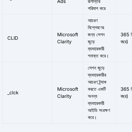
Ads
রূপান্তর
পরিমাপ করে
আচরণ
বিশ্লেষণের
Microsoft
জন্য সেশন
365 দ
CLID
Clarity
জুড়ে
বছর)
ব্যবহারকারী
শনাক্ত করে।
সেশন জুড়ে
ব্যবহারকারীর
আচরণ ট্র্যাক
Microsoft
করতে একটি
365 দ
_clck
Clarity
অনন্য
বছর)
ব্যবহারকারী
আইডি সংরক্ষণ
করে।