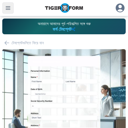
অনায়াসে আমাদের পূর্ব-পরিকল্পিত সঙ্গে শুরু
ফর্ম টেমপ্লেট
টেমপ্লেটগুলিতে ফিরে যান