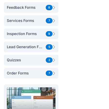
Feedback Forms
8
Services Forms
7
Inspection Forms
9
Lead Generation Forms
5
Quizzes
2
Order Forms
7