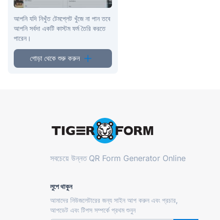
আপনি যদি নিখুঁত টেমপ্লেট খুঁজে না পান তবে
আপনি সর্বদা একটি কাস্টম ফর্ম তৈরি করতে
পারেন।
গোড়া থেকে শুরু করুন
সবচেয়ে উন্নত
QR Form Generator Online
লুপে থাকুন
আমাদের নিউজলেটারের জন্য সাইন আপ করুন এবং প্রচার,
আপডেট এবং টিপস সম্পর্কে প্রথম শুনুন