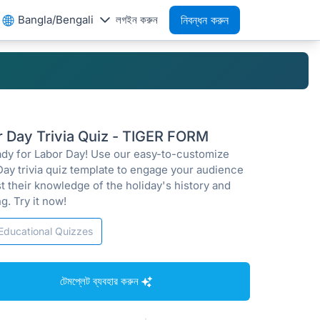
Bangla/Bengali
লগইন করুন
নিবন্ধন করুন
r Day Trivia Quiz - TIGER FORM
ady for Labor Day! Use our easy-to-customize
Day trivia quiz template to engage your audience
t their knowledge of the holiday's history and
g. Try it now!
Educational Quizzes
টেমপ্লেট ব্যবহার করুন