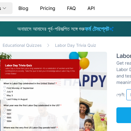
s
Blog
Pricing
FAQ
API
ফর্ম টেমপ্লেট
অনায়াসে আমাদের পূর্ব-পরিকল্পিত সঙ্গে শুরু
Educational Quizzes
Labor Day Trivia Quiz
Labo
Get re
Labor 
and tes
meanin
শ্রেণী: