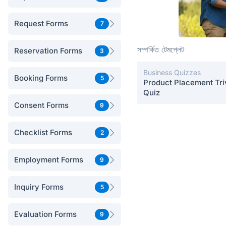
Request Forms
7
সম্পর্কিত টেমপ্লেট
Reservation Forms
3
Business Quizzes
Booking Forms
5
Product Placement Tri
Quiz
Consent Forms
9
Checklist Forms
2
Employment Forms
9
Inquiry Forms
5
Evaluation Forms
9