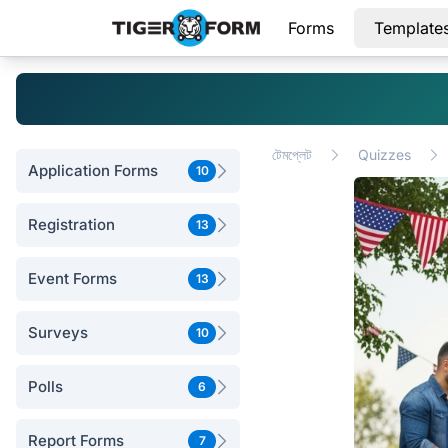
Forms
Template
টেমপ্লেট
Quizzes
Application Forms
10
Registration
13
Event Forms
13
Surveys
10
Polls
6
Report Forms
7