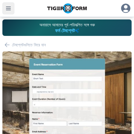
অনায়াসে আমাদের পূর্ব-পরিকল্পিত সঙ্গে শুরু
ফর্ম টেমপ্লেট
টেমপ্লেটগুলিতে ফিরে যান