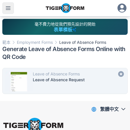
毫不費力地從我們預先設計的開始
表單模板
範本
Employment Forms
Leave of Absence Forms
Generate Leave of Absence Forms Online with
QR Code
Leave of Absence Forms
Leave of Absence Request
繁體中文