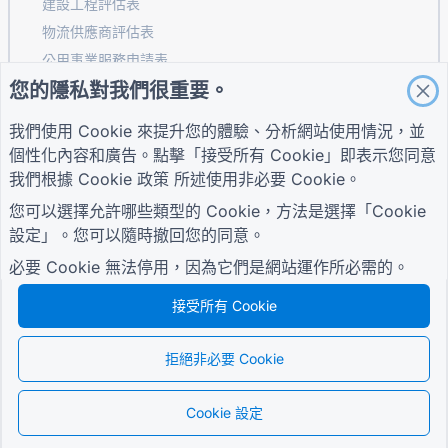
建設工程評估表
物流供應商評估表
公用事業服務申請表
您的隱私對我們很重要。
客戶參與表
我們使用 Cookie 來提升您的體驗、分析網站使用情況，並
個性化內容和廣告。點擊「接受所有 Cookie」即表示您同意
指南
公司
條款
我們根據
Cookie 政策
所述使用非必要 Cookie。
幫助中心
關於我們
條款
您可以選擇允許哪些類型的 Cookie，方法是選擇「Cookie
部落格
聯絡我們
隱私權政策
TIGER FORM指南
設定」。您可以隨時撤回您的同意。
Cookie 設定
加入社區
必要 Cookie 無法停用，因為它們是網站運作所必需的。
接受所有 Cookie
拒絕非必要 Cookie
© 2026 QR Form Generator. All rights reserved.
Cookie 設定