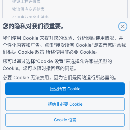
建设工程评价表
物流供应商评估表
公用事业服务申请表
您的隐私对我们很重要。
客户参与表
我们使用 Cookie 来提升您的体验，分析网站使用情况，并
个性化内容和广告。点击“接受所有 Cookie”即表示您同意我
指南
公司
条款
们根据
Cookie 政策
所述使用非必要 Cookie。
帮助中心
关于我们
条款
您可以通过选择“Cookie 设置”来选择允许哪些类型的
博客
联系我们
隐私政策
TIGER FORM指南
Cookie。您可以随时撤回您的同意。
Cookie 设置
加入社区
必要 Cookie 无法禁用，因为它们是网站运行所必需的。
接受所有 Cookie
拒绝非必要 Cookie
© 2026 QR Form Generator. All rights reserved.
Cookie 设置