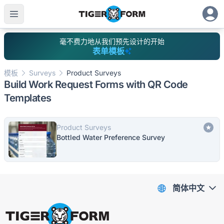
毫不费力地从我们预先设计的开始
表单模板
模板
Surveys
Product Surveys
Build Work Request Forms with QR Code
Templates
Product Surveys
Bottled Water Preference Survey
简体中文