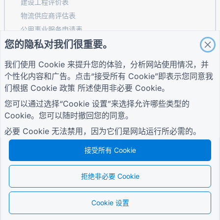
建设工程评价表
物流供应商评估表
公用事业服务申请表
您的隐私对我们很重要。
客户参与表
我们使用 Cookie 来提升您的体验，分析网站使用情况，并
个性化内容和广告。点击“接受所有 Cookie”即表示您同意我
指南
公司
条款
们根据
Cookie 政策
所述使用非必要 Cookie。
帮助中心
关于我们
条款
您可以通过选择“Cookie 设置”来选择允许哪些类型的
博客
联系我们
隐私政策
TIGER FORM指南
Cookie。您可以随时撤回您的同意。
Cookie 设置
加入社区
必要 Cookie 无法禁用，因为它们是网站运行所必需的。
接受所有 Cookie
拒绝非必要 Cookie
© 2026 QR Form Generator. All rights reserved.
Cookie 设置