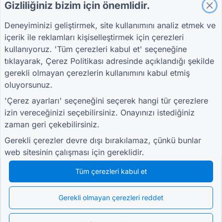
Gizliliğiniz bizim için önemlidir.
İnşaat İçin Proje Değerlendirme Formu
Deneyiminizi geliştirmek, site kullanımını analiz etmek ve
Lojistik Tedarikçi Değerlendirme Formu
içerik ile reklamları kişiselleştirmek için çerezleri
Yardımcı Hizmetler İçin Hizmet Talep Formu
kullanıyoruz. 'Tüm çerezleri kabul et' seçeneğine
Müşteri Katılım Formu
tıklayarak,
Çerez Politikası
adresinde açıklandığı şekilde
gerekli olmayan çerezlerin kullanımını kabul etmiş
oluyorsunuz.
KILAVUZLAR
ŞIRKET
ŞARTLAR
'Çerez ayarları' seçeneğini seçerek hangi tür çerezlere
Yardım Merkezi
Hakkımızda
Şartlar
izin vereceğinizi seçebilirsiniz. Onayınızı istediğiniz
Blog
Bize Ulaşın
Gizlilik Politikası
zaman geri çekebilirsiniz.
TIGER FORM
Çerez ayarları
Kılavuzu
Gerekli çerezler devre dışı bırakılamaz, çünkü bunlar
TOPLULUĞA KATIL
web sitesinin çalışması için gereklidir.
Tüm çerezleri kabul et
Gerekli olmayan çerezleri reddet
© 2026 QR Form Generator. All rights reserved.