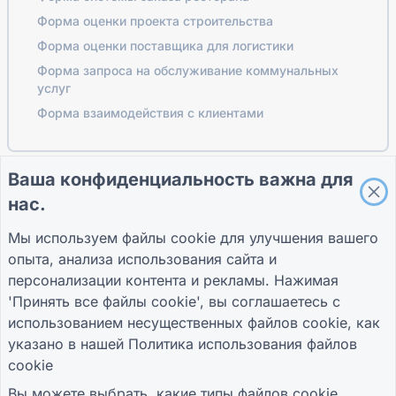
Форма оценки проекта строительства
Форма оценки поставщика для логистики
Форма запроса на обслуживание коммунальных
услуг
Форма взаимодействия с клиентами
Ваша конфиденциальность важна для
ПУТЕВОДИТЕЛИ
КОМПАНИЯ
УСЛОВИЯ
нас.
Справочный центр
О нас
Условия
Блог
Связаться с нами
политика
Мы используем файлы cookie для улучшения вашего
TIGER FORM
конфиденциальности
опыта, анализа использования сайта и
Руководство
Настройки файлов
cookie
персонализации контента и рекламы. Нажимая
ПРИСОЕДИНЯЙТЕСЬ К СООБЩЕСТВУ
'Принять все файлы cookie', вы соглашаетесь с
использованием несущественных файлов cookie, как
указано в нашей
Политика использования файлов
cookie
Вы можете выбрать, какие типы файлов cookie