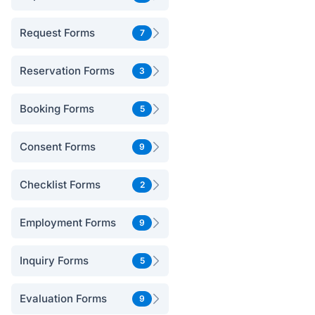
Request Forms
7
Reservation Forms
3
Booking Forms
5
Consent Forms
9
Checklist Forms
2
Employment Forms
9
Inquiry Forms
5
Evaluation Forms
9