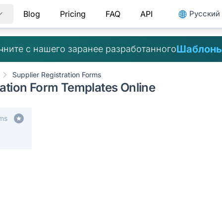
Blog
Pricing
FAQ
API
Pусский
Шаблоны
чните с нашего заранее разработанного
Supplier Registration Forms
ration Form Templates Online
rms