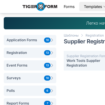
Forms
Templates
Легко на
Шаблоны
Registration
Application Forms
Supplier Regist
10
Registration
13
Supplier Registration Fo
Work Tools Supplier
Event Forms
Registration
13
Surveys
10
Polls
6
Report Forms
7