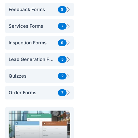
Feedback Forms
8
Services Forms
7
Inspection Forms
9
Lead Generation Forms
5
Quizzes
2
Order Forms
7