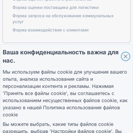
Форма оценки поставщика для логистики
Форма запроса на обслуживание коммунальных
услуг
Форма взаимодействия с клиентами
Ваша конфиденциальность важна для
ПУТЕВОДИТЕЛИ
КОМПАНИЯ
УСЛОВИЯ
нас.
Справочный центр
О нас
Условия
Блог
Связаться с нами
политика
Мы используем файлы cookie для улучшения вашего
TIGER FORM
конфиденциальности
опыта, анализа использования сайта и
Руководство
Настройки файлов
cookie
персонализации контента и рекламы. Нажимая
ПРИСОЕДИНЯЙТЕСЬ К СООБЩЕСТВУ
'Принять все файлы cookie', вы соглашаетесь с
использованием несущественных файлов cookie, как
указано в нашей
Политика использования файлов
cookie
Вы можете выбрать, какие типы файлов cookie
разрешить, выбрав 'Настройки файлов cookie'. Вы
© 2026 QR Form Generator. All rights reserved.