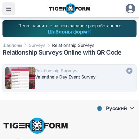
Легко начните с нашего заранее разработанного
Шаблоны форм
Шаблоны
Surveys
Relationship Surveys
Relationship Surveys Online with QR Code
Relationship Surveys
Valentine's Day Event Survey
Pусский