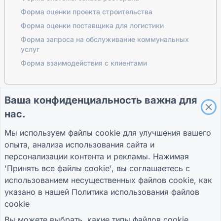
Форма оценки проекта строительства
Форма оценки поставщика для логистики
Форма запроса на обслуживание коммунальных
услуг
Форма взаимодействия с клиентами
Ваша конфиденциальность важна для
ПУТЕВОДИТЕЛИ
КОМПАНИЯ
УСЛОВИЯ
нас.
Справочный центр
О нас
Условия
Блог
Связаться с нами
политика
Мы используем файлы cookie для улучшения вашего
TIGER FORM
конфиденциальности
опыта, анализа использования сайта и
Руководство
Настройки файлов
cookie
персонализации контента и рекламы. Нажимая
ПРИСОЕДИНЯЙТЕСЬ К СООБЩЕСТВУ
'Принять все файлы cookie', вы соглашаетесь с
использованием несущественных файлов cookie, как
указано в нашей
Политика использования файлов
cookie
Вы можете выбрать, какие типы файлов cookie