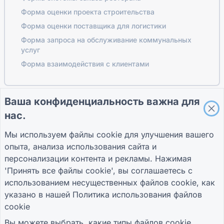
Форма оценки проекта строительства
Форма оценки поставщика для логистики
Форма запроса на обслуживание коммунальных
услуг
Форма взаимодействия с клиентами
Ваша конфиденциальность важна для
ПУТЕВОДИТЕЛИ
КОМПАНИЯ
УСЛОВИЯ
нас.
Справочный центр
О нас
Условия
Блог
Связаться с нами
политика
Мы используем файлы cookie для улучшения вашего
TIGER FORM
конфиденциальности
опыта, анализа использования сайта и
Руководство
Настройки файлов
cookie
персонализации контента и рекламы. Нажимая
ПРИСОЕДИНЯЙТЕСЬ К СООБЩЕСТВУ
'Принять все файлы cookie', вы соглашаетесь с
использованием несущественных файлов cookie, как
указано в нашей
Политика использования файлов
cookie
Вы можете выбрать, какие типы файлов cookie