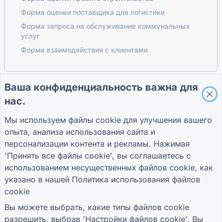
Форма оценки поставщика для логистики
Форма запроса на обслуживание коммунальных
услуг
Форма взаимодействия с клиентами
Ваша конфиденциальность важна для
ПУТЕВОДИТЕЛИ
КОМПАНИЯ
УСЛОВИЯ
нас.
Справочный центр
О нас
Условия
Блог
Связаться с нами
политика
Мы используем файлы cookie для улучшения вашего
TIGER FORM
конфиденциальности
опыта, анализа использования сайта и
Руководство
Настройки файлов
cookie
персонализации контента и рекламы. Нажимая
ПРИСОЕДИНЯЙТЕСЬ К СООБЩЕСТВУ
'Принять все файлы cookie', вы соглашаетесь с
использованием несущественных файлов cookie, как
указано в нашей
Политика использования файлов
cookie
Вы можете выбрать, какие типы файлов cookie
разрешить, выбрав 'Настройки файлов cookie'. Вы
© 2026 QR Form Generator. All rights reserved.