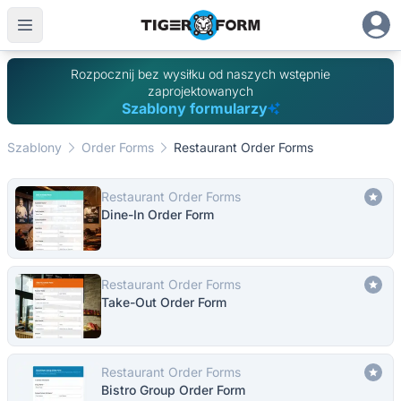
Rozpocznij bez wysiłku od naszych wstępnie
zaprojektowanych
Szablony formularzy
Szablony
Order Forms
Restaurant Order Forms
Restaurant Order Forms
Dine-In Order Form
Restaurant Order Forms
Take-Out Order Form
Restaurant Order Forms
Bistro Group Order Form