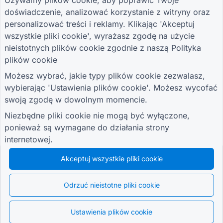
Używamy plików cookie, aby poprawić Twoje
PRZEWODNIKI
FIRMA
WARUNKI
doświadczenie, analizować korzystanie z witryny oraz
Centrum pomocy
O nas
Warunki
Bloga
Skontaktuj się z
Polityka prywatności
personalizować treści i reklamy. Klikając 'Akceptuj
TIGER FORM
nami
Ustawienia plików
wszystkie pliki cookie', wyrażasz zgodę na użycie
Przewodnik
cookie
nieistotnych plików cookie zgodnie z naszą
Polityka
DOŁĄCZ DO SPOŁECZNOŚCI
plików cookie
Możesz wybrać, jakie typy plików cookie zezwalasz,
wybierając 'Ustawienia plików cookie'. Możesz wycofać
swoją zgodę w dowolnym momencie.
Niezbędne pliki cookie nie mogą być wyłączone,
© 2026 QR Form Generator. All rights reserved.
ponieważ są wymagane do działania strony
internetowej.
Akceptuj wszystkie pliki cookie
Odrzuć nieistotne pliki cookie
Ustawienia plików cookie