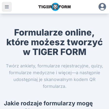
Formularze online,
które możesz tworzyć
w TIGER FORM
Twórz ankiety, formularze rejestracyjne, quizy,
formularze medyczne i więcej—a następnie
udostępniaj je skanowalnym kodem QR
formularza.
Jakie rodzaje formularzy mogę