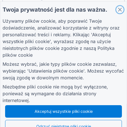
Twoja prywatność jest dla nas ważna.
Używamy plików cookie, aby poprawić Twoje
PRZEWODNIKI
FIRMA
WARUNKI
doświadczenie, analizować korzystanie z witryny oraz
Centrum pomocy
O nas
Warunki
Bloga
Skontaktuj się z
Polityka prywatności
personalizować treści i reklamy. Klikając 'Akceptuj
TIGER FORM
nami
Ustawienia plików
wszystkie pliki cookie', wyrażasz zgodę na użycie
Przewodnik
cookie
nieistotnych plików cookie zgodnie z naszą
Polityka
DOŁĄCZ DO SPOŁECZNOŚCI
plików cookie
Możesz wybrać, jakie typy plików cookie zezwalasz,
wybierając 'Ustawienia plików cookie'. Możesz wycofać
swoją zgodę w dowolnym momencie.
Niezbędne pliki cookie nie mogą być wyłączone,
© 2026 QR Form Generator. All rights reserved.
ponieważ są wymagane do działania strony
internetowej.
Akceptuj wszystkie pliki cookie
Odrzuć nieistotne pliki cookie