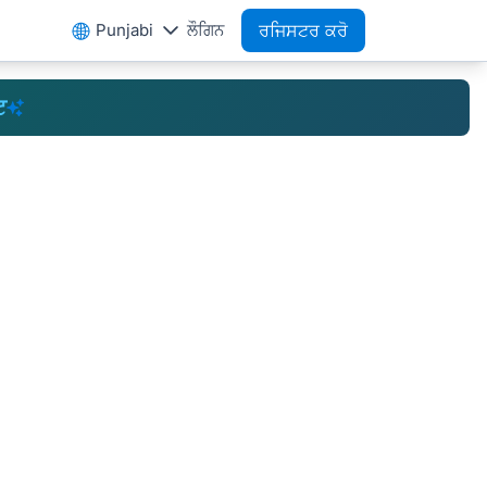
Punjabi
ਲੌਗਿਨ
ਰਜਿਸਟਰ ਕਰੋ
ਟ