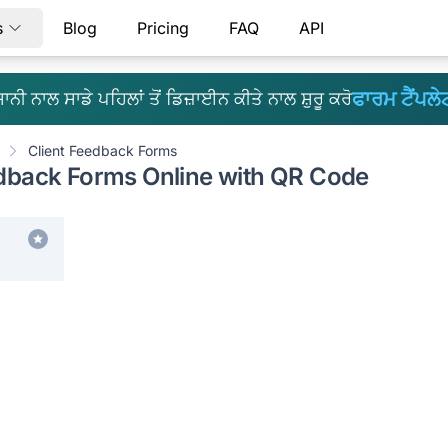
s
Blog
Pricing
FAQ
API
ਫਾਰਮ ਟੈਂਪਲੇ
ਨੀ ਨਾਲ ਸਾਡੇ ਪਹਿਲਾਂ ਤੋਂ ਡਿਜ਼ਾਈਨ ਕੀਤੇ ਨਾਲ ਸ਼ੁਰੂ ਕਰੋ
Client Feedback Forms
edback Forms Online with QR Code