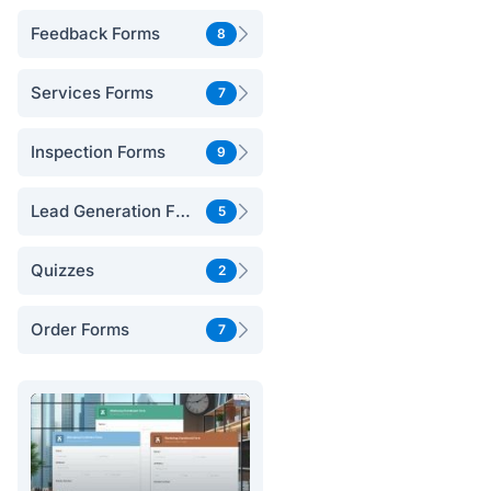
Feedback Forms
8
Services Forms
7
Inspection Forms
9
Lead Generation Forms
5
Quizzes
2
Order Forms
7