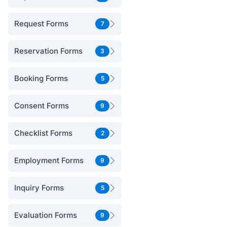
Request Forms
7
Reservation Forms
3
Booking Forms
5
Consent Forms
9
Checklist Forms
2
Employment Forms
9
Inquiry Forms
5
Evaluation Forms
9