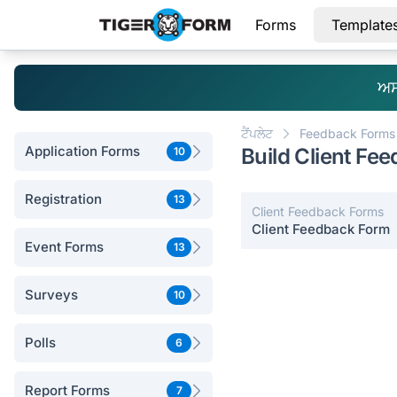
Forms
Template
ਅਸਾ
ਟੈਂਪਲੇਟ
Feedback Forms
Application Forms
Build Client Fe
10
Registration
13
Client Feedback Forms
Client Feedback Form
Event Forms
13
Surveys
10
Polls
6
Report Forms
7